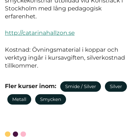
smyckekonstnär utbildad vid Konstfack i
Stockholm med lång pedagogisk
erfarenhet.
http://catarinahallzon.se
Kostnad: Övningsmaterial i koppar och
verktyg ingår i kursavgiften, silverkostnad
tillkommer.
Fler kurser inom:
Smide / Silver
Silver
Metall
Smycken