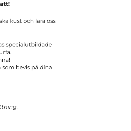
att!
ska kust och lära oss
as specialutbildade
rfa.
omna!
m som bevis på dina
ttning.