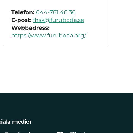
Telefon:
044-781 46 36
E-post:
fhsk@furuboda.se
Webbadress:
https://www.furuboda.org/
iala medier