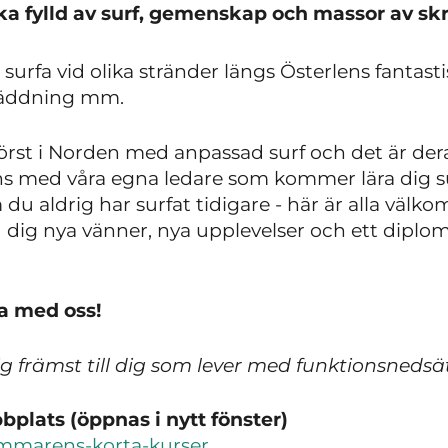
a fylld av surf, gemenskap och massor av skr
rfa vid olika stränder längs Österlens fantasti
vräddning mm.
först i Norden med anpassad surf och det är der
ns med våra egna ledare som kommer lära dig su
 du aldrig har surfat tidigare - här är alla välk
 dig nya vänner, nya upplevelser och ett diplo
a med oss!
ig främst till dig som lever med funktionsnedsä
plats (öppnas i nytt fönster)
ommarens-korta-kurser