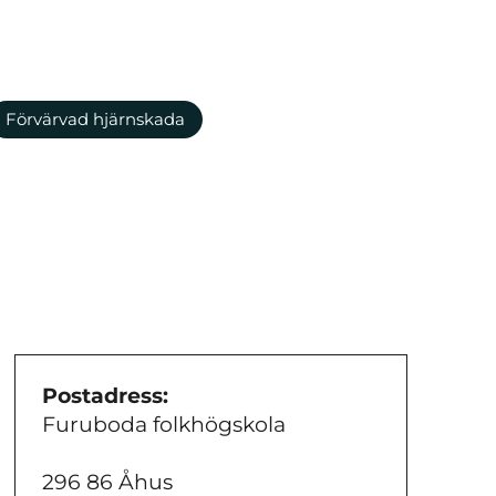
Förvärvad hjärnskada
Postadress:
Furuboda folkhögskola
296 86 Åhus