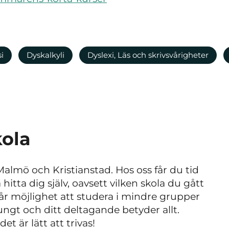
i
Dyskalkyli
Dyslexi, Läs och skrivsvårigheter
ola
Malmö och Kristianstad. Hos oss får du tid
itta dig själv, oavsett vilken skola du gått
 får möjlighet att studera i mindre grupper
tungt och ditt deltagande betyder allt.
t är lätt att trivas!