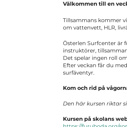
Välkommen till en veck
Tillsammans kommer vi su
om vattenvett, HLR, li
Österlen Surfcenter är 
instruktörer, tillsamma
Det spelar ingen roll om
Efter veckan får du med
surfäventyr.
Kom och rid på vågorn
Den här kursen riktar s
Kursen på skolans webb
https://furuboda.org/s