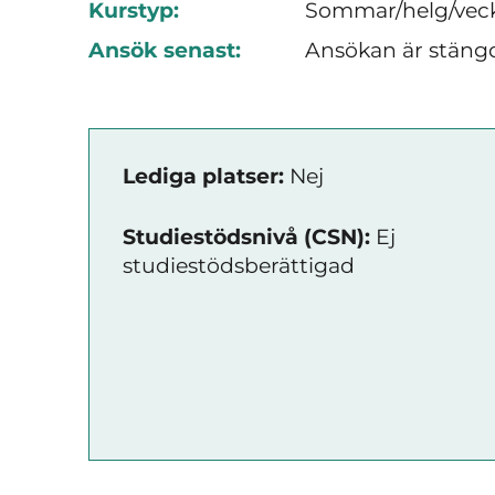
Kurstyp:
Sommar/helg/vec
Ansök senast:
Ansökan är stäng
Lediga platser:
Nej
Studiestödsnivå (CSN):
Ej
studiestödsberättigad