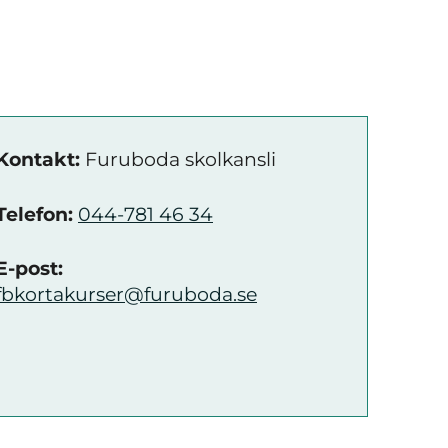
Kontakt:
Furuboda skolkansli
Telefon:
044-781 46 34
E-post:
fbkortakurser@furuboda.se