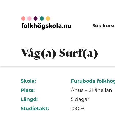
Sök kurs
Våg(a) Surf(a)
Skola:
Furuboda folkhö
Plats:
Åhus – Skåne län
Längd:
5 dagar
Studietakt:
100 %