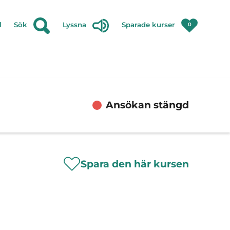
l
Sök
Lyssna
Sparade kurser
0
Ansökan stängd
Spara den här kursen