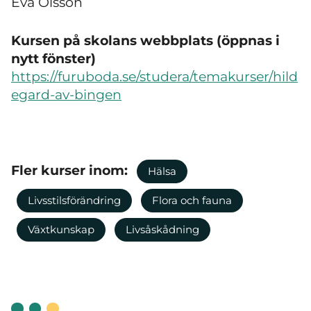
Eva Olsson
Kursen på skolans webbplats (öppnas i
nytt fönster)
https://furuboda.se/studera/temakurser/hild
egard-av-bingen
Fler kurser inom:
Hälsa
Livsstilsförändring
Flora och fauna
Växtkunskap
Livsåskådning