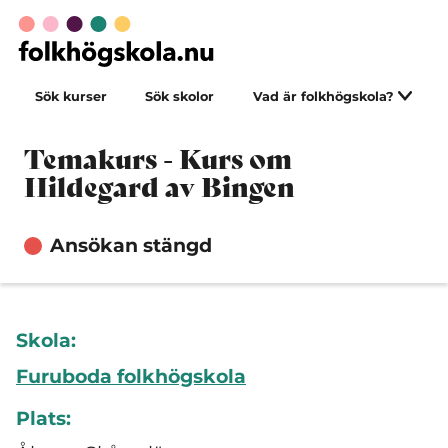
Sök kurser
Sök skolor
Vad är folkhögskola?
Temakurs - Kurs om
Hildegard av Bingen
Ansökan stängd
Skola:
Furuboda folkhögskola
Plats: