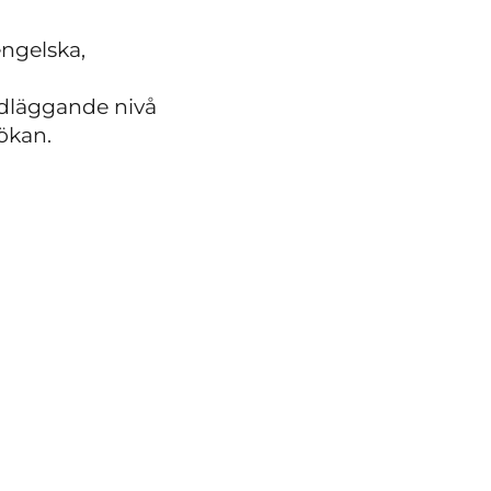
ngelska,
ndläggande nivå
ökan.