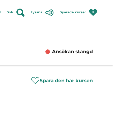
l
Sök
Lyssna
Sparade kurser
0
Ansökan stängd
Spara den här kursen