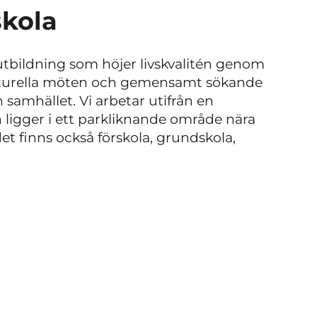
skola
 utbildning som höjer livskvalitén genom
ulturella möten och gemensamt sökande
h samhället.
Vi arbetar utifrån en
 ligger i ett parkliknande område nära
t finns också förskola, grundskola,