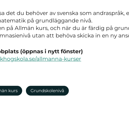
sa det du behöver av svenska som andraspråk, e
atematik på grundläggande nivå.
ven på Allmän kurs, och när du är färdig på gru
ymnasienivå utan att behöva skicka in en ny ans
plats (öppnas i nytt fönster)
lkhogskola.se/allmanna-kurser
män kurs
Grundskolenivå