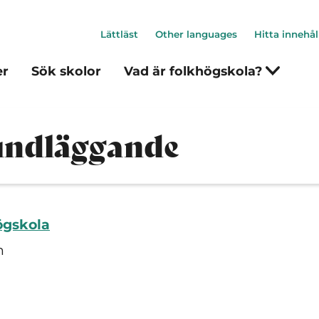
Lättläst
Other languages
Hitta innehål
er
Sök skolor
Vad är folkhögskola?
undläggande
ögskola
n