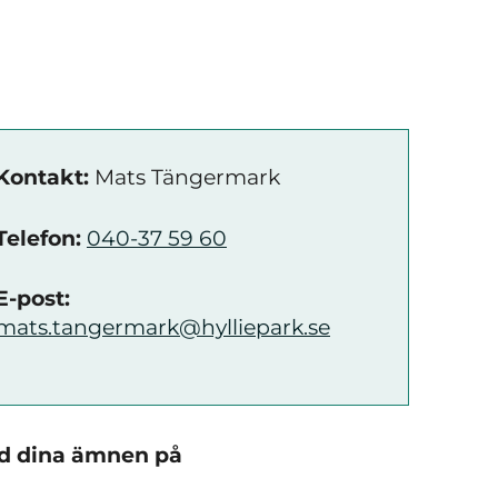
Kontakt:
Mats Tängermark
Telefon:
040-37 59 60
E-post:
mats.tangermark@hylliepark.se
ed dina ämnen på