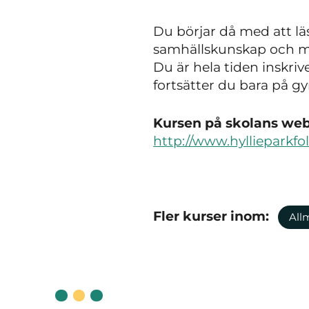
Du börjar då med att lä
samhällskunskap och m
Du är hela tiden inskri
fortsätter du bara på g
Kursen på skolans webb
http://www.hyllieparkfo
Fler kurser inom:
All