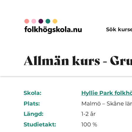
Sök kurs
Allmän kurs - Gr
Skola:
Hyllie Park folkh
Plats:
Malmö – Skåne lä
Längd:
1-2 år
Studietakt:
100 %