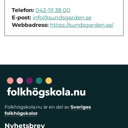
Telefon:
042-19 38 00
E-post:
info@sundsgarden.se
Webbadress:
https://sundsgarden.se/
Folkhögskola.nu är en del av
Sveriges
folkhögskolor
.
Nyhetsbrev