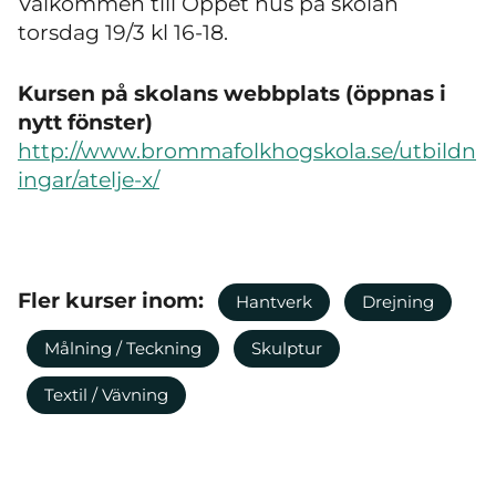
Välkommen till Öppet hus på skolan
torsdag 19/3 kl 16-18.
Kursen på skolans webbplats (öppnas i
nytt fönster)
http://www.brommafolkhogskola.se/utbildn
ingar/atelje-x/
Fler kurser inom:
Hantverk
Drejning
Målning / Teckning
Skulptur
Textil / Vävning