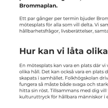
Brommaplan.
Ett par gånger per termin bjuder Brom
mötesplats för alla som vill delta. Vi sa
h
ållbarhetsfrågor, l
ivsberättelser, s
amta
Hur kan vi låta olika
En mötesplats kan vara en plats där vi v
olika håll. Det kan också vara en plat
skapats i samhället. Folkhögskolan driv
fungera så måste både svaga och starka 
hitta sin röst. Tillsammans med dig vil
kulturuttryck för hållbara människor i e