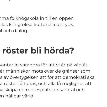
ma folkhögskola in till en öppen
mlas kring olika k
ulturella uttryck,
l och d
ialog.
 röster bli hörda?
äntar in varandra för att vi är på väg åt
s där människor möts över de gränser som
s av övertygelsen att för att demokrati ska
röster få höras, och alla få möjlighet att
l vi skapa en mötesplats för samtal och
n hållbar värld.