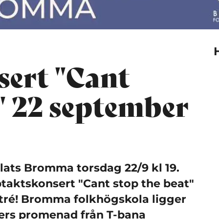
ert "Cant
" 22 september
lats Bromma torsdag 22/9 kl 19.
ptaktskonsert "Cant stop the beat"
entré! Bromma folkhögskola ligger
ers promenad från T-bana