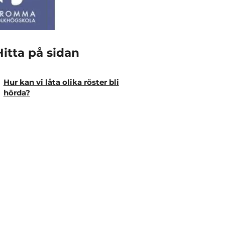
Hitta på sidan
Hur kan vi låta olika röster bli
hörda?