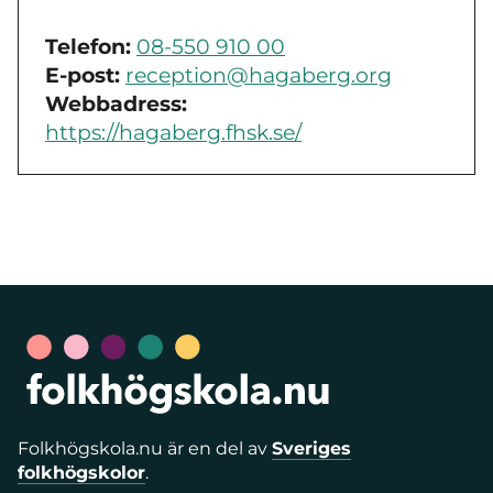
Telefon:
08-550 910 00
E-post:
reception@hagaberg.org
Webbadress:
https://hagaberg.fhsk.se/
Folkhögskola.nu är en del av
Sveriges
folkhögskolor
.