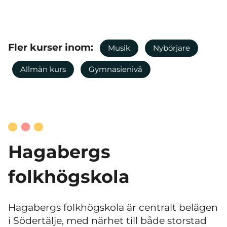
Fler kurser inom:
Musik
Nybörjare
Allmän kurs
Gymnasienivå
Hagabergs
folkhögskola
Hagabergs folkhögskola är centralt belägen
i Södertälje, med närhet till både storstad