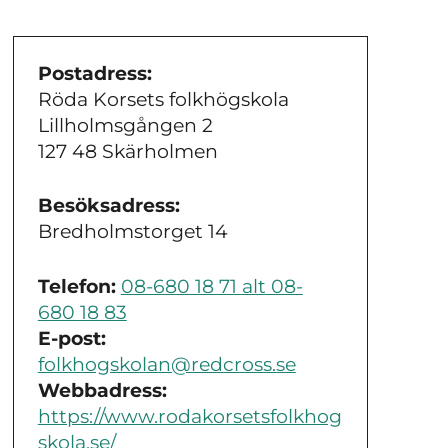
Postadress:
Röda Korsets folkhögskola
Lillholmsgången 2
127 48 Skärholmen
Besöksadress:
Bredholmstorget 14
Telefon:
08-680 18 71 alt 08-
680 18 83
E-post:
folkhogskolan@redcross.se
Webbadress:
https://www.rodakorsetsfolkhog
skola.se/