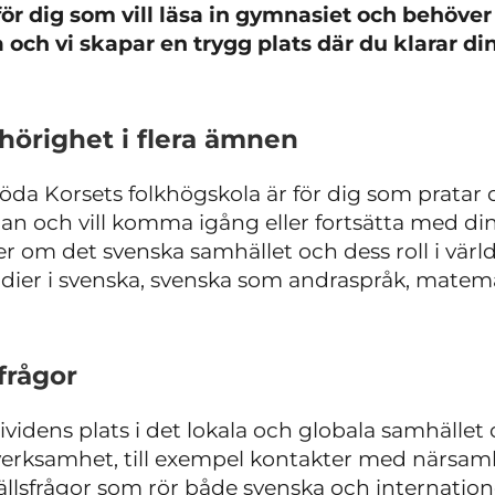
 för dig som vill läsa in gymnasiet och behöver 
a och vi skapar en trygg plats där du klarar di
ehörighet i flera ämnen
öda Korsets folkhögskola
är för dig som pratar 
lan och vill komma igång eller fortsätta med d
r om det svenska samhället och dess roll i värl
dier i svenska, svenska som andraspråk, matem
frågor
ividens plats i det lokala och globala samhället
verksamhet, till exempel kontakter med närsam
lsfrågor som rör både svenska och internatione