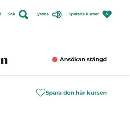
l
Sök
Lyssna
Sparade kurser
0
en
Ansökan stängd
Spara den här kursen