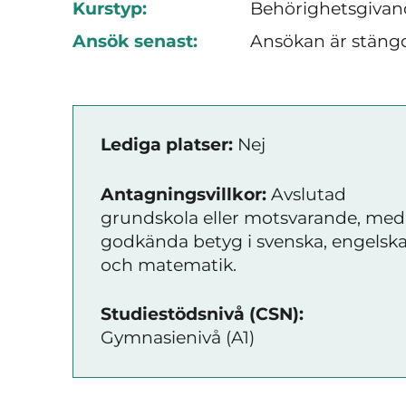
Kurstyp:
Behörighetsgivan
Ansök senast:
Ansökan är stäng
Lediga platser:
Nej
Antagningsvillkor:
Avslutad
grundskola eller motsvarande, med
godkända betyg i svenska, engelsk
och matematik.
Studiestödsnivå (CSN):
Gymnasienivå (A1)