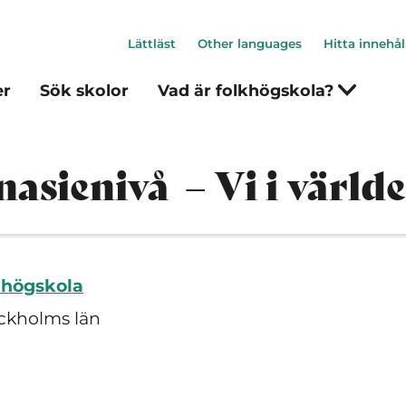
Lättläst
Other languages
Hitta innehål
er
Sök skolor
Vad är folkhögskola?
sienivå – Vi i värld
khögskola
ckholms län