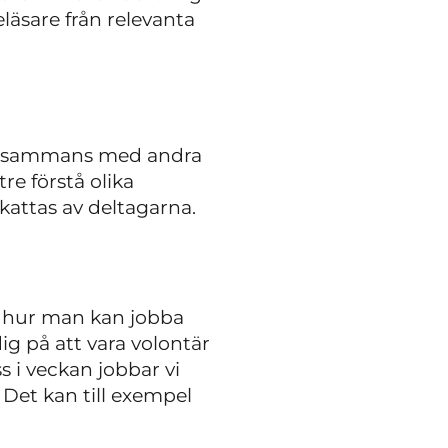
läsare från relevanta
illsammans med andra
re förstå olika
attas av deltagarna.
h hur man kan jobba
dig på att vara volontär
ss i veckan jobbar vi
. Det kan till exempel