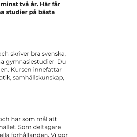
minst två år. Här får
na studier på bästa
och skriver bra svenska,
ina gymnasiestudier. Du
den. Kursen innefattar
atik, samhällskunskap,
 och har som mål att
hället. Som deltagare
lla förhållanden. Vi gör