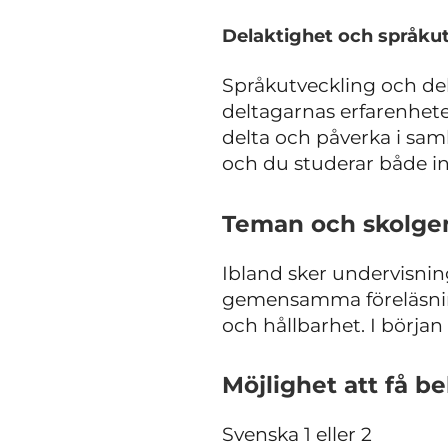
Delaktighet och språkutv
Språkutveckling och dela
deltagarnas erfarenheter
delta och påverka i sam
och du studerar både in
Teman och skolge
Ibland sker undervisni
gemensamma föreläsning
och hållbarhet. I börja
Möjlighet att få b
Svenska 1 eller 2