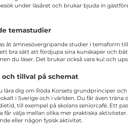
besök under läsåret och brukar bjuda in gästföre
e temastudier
as åt ämnesövergripande studier i temaform t
tt bra sätt att fördjupa sina kunskaper och bätt
n du läser. Det brukar också vara kul och upsk
och tillval på schemat
du lära dig om Röda Korsets grundprinciper oc
okalt i Sverige och i världen. Du får även träna 
ietid, till exempel på skolans seniorcafé. Ett pa
 får välja mellan olika mer praktiska aktiviteter
de eller någon fysisk aktivitet.