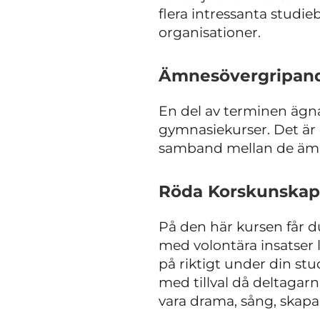
flera intressanta studie
organisationer.
Ämnesövergripand
En del av terminen ägn
gymnasiekurser. Det är e
samband mellan de ämne
Röda Korskunskap 
På den här kursen får 
med volontära insatser l
på riktigt under din stud
med tillval då deltagarna
vara drama, sång, skapan