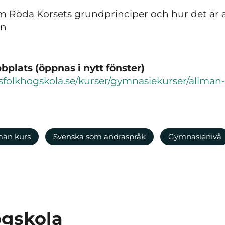
m Röda Korsets grundprinciper och hur det är 
on
plats (öppnas i nytt fönster)
folkhogskola.se/kurser/gymnasiekurser/allman-k
män kurs
Svenska som andraspråk
Gymnasienivå
ögskola