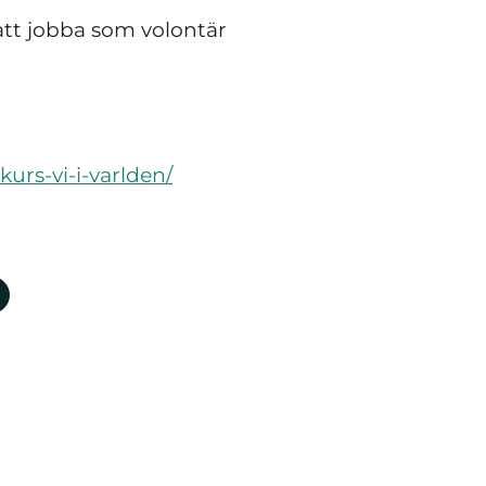
att jobba som volontär
urs-vi-i-varlden/