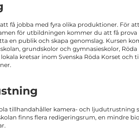
g
t få jobba med fyra olika produktioner. För at
men för utbildningen kommer du att få prova 
 hitta en publik och skapa genomslag. Kursen k
skolan, grundskolor och gymnasieskolor, Röda 
kala kretsar inom Svenska Röda Korset och till
ner.
ustning
la tillhandahåller kamera- och ljudutrustning
skolan finns flera redigeringsrum, en mindre bi
ar.