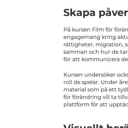
Skapa påve
På kursen Film för förä
engagemang kring aktue
rättigheter, migration, s
samman och hur de tar s
för att kommunicera des
Kursen undersöker ocks
roll de spelar. Under år
material som på ett tyd
för förändring vill ta 
plattform för att upptä