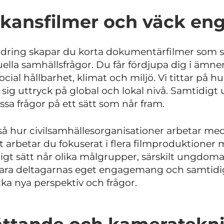
rkansfilmer och väck e
ndring skapar du korta dokumentärfilmer som syf
lla samhällsfrågor. Du får fördjupa dig i ämn
ocial hållbarhet, klimat och miljö. Vi tittar på 
ig uttryck på global och lokal nivå. Samtidigt
sa frågor på ett sätt som når fram.
å hur civilsamhällesorganisationer arbetar med
et arbetar du fokuserat i flera filmproduktioner
ligt sätt når olika målgrupper, särskilt ungdom
tillvara deltagarnas eget engagemang och samtid
cka nya perspektiv och frågor.