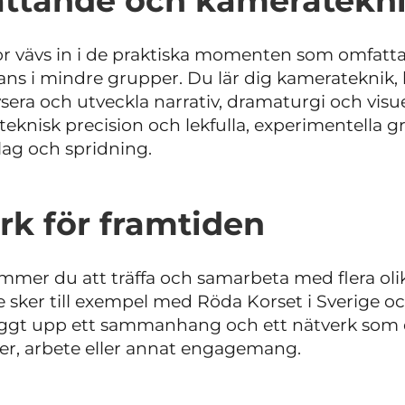
rättande och kameratekn
or vävs in i de praktiska momenten som omfatta
ns i mindre grupper. Du lär dig kamerateknik, 
sera och utveckla narrativ, dramaturgi och visu
knisk precision och lekfulla, experimentella g
lag och spridning.
rk för framtiden
er du att träffa och samarbeta med flera olik
sker till exempel med Röda Korset i Sverige och
yggt upp ett sammanhang och ett nätverk som 
udier, arbete eller annat engagemang.