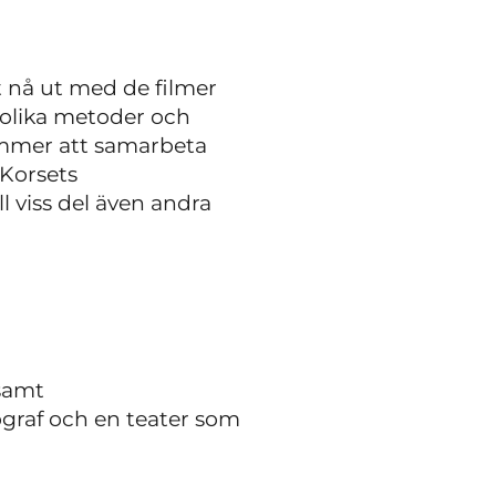
t nå ut med de filmer
olika metoder och
ommer att samarbeta
Korsets
 viss del även andra
 samt
ograf och en teater som