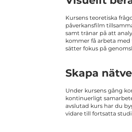
Visuellt be
Kursens teoretiska fråg
påverkansfilm tillsamma
samt tränar på att analy
kommer få arbeta med te
sätter fokus på genoms
Skapa nätve
Under kursens gång komm
kontinuerligt samarbete 
avslutad kurs har du b
vidare till fortsatta st