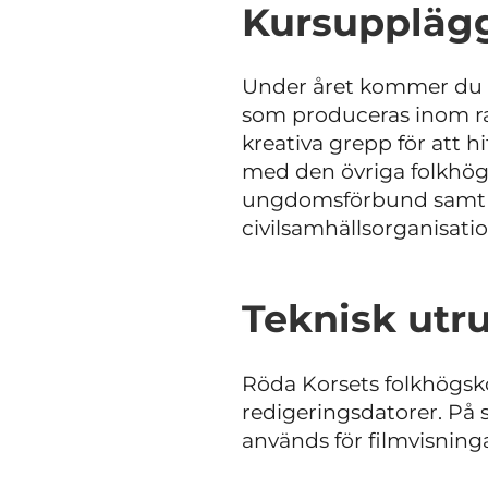
Kursuppläg
Under året kommer du at
som produceras inom ra
kreativa grepp för att
med den övriga folkhög
ungdomsförbund samt lo
civilsamhällsorganisatio
Teknisk utr
Röda Korsets folkhögsko
redigeringsdatorer. På 
används för filmvisning