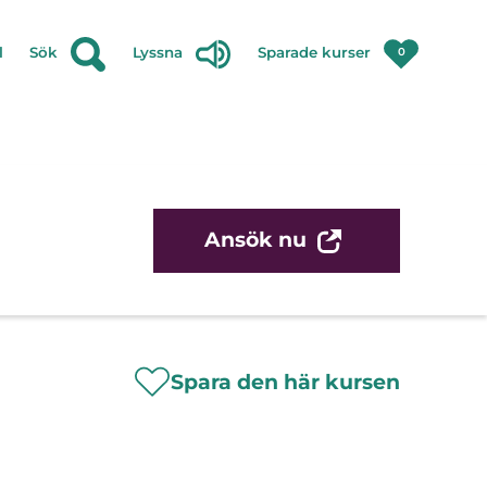
l
Sök
Lyssna
Sparade kurser
0
Ansök nu
Spara den här kursen