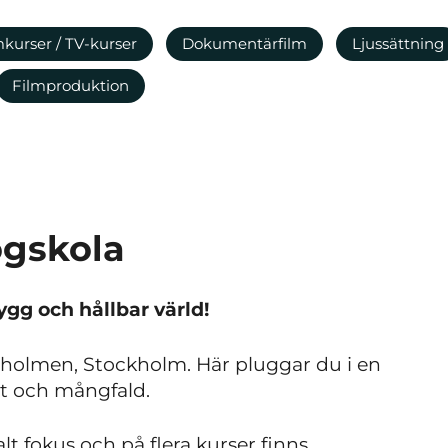
mkurser / TV-kurser
Dokumentärfilm
Ljussättning
Filmproduktion
ögskola
ygg och hållbar värld!
ärholmen, Stockholm. Här pluggar du i en
t och mångfald.
lt fokus och på flera kurser finns