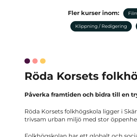
Fler kurser inom:
Fil
Klippning / Redigering
Röda Korsets folkh
Påverka framtiden och bidra till en tr
Röda Korsets folkhögskola ligger i Sk
trivsam urban miljö med stor öppenhe
Folkhögskolan har ett globalt och socia