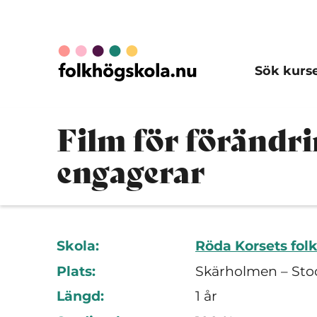
Sök kurs
Film för förändri
engagerar
Skola:
Röda Korsets fol
Plats:
Skärholmen – Sto
Längd:
1 år