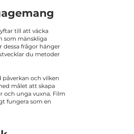
ngagemang
tar till att väcka
en som mänskliga
hur dessa frågor hänger
 utvecklar du metoder
 påverkan och vilken
 med målet att skapa
ar och unga vuxna. Film
igt fungera som en