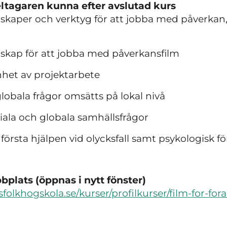
ltagaren kunna efter avslutad kurs
kaper och verktyg för att jobba med påverkan,
kap för att jobba med påverkansfilm
het av projektarbete
obala frågor omsätts på lokal nivå
ociala och globala samhällsfrågor
första hjälpen vid olycksfall samt psykologisk fö
plats (öppnas i nytt fönster)
folkhogskola.se/kurser/profilkurser/film-for-for