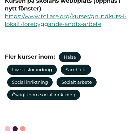
Kursen på skolans webbplats (öppnas i
nytt fönster)
https://www.tollare.org/kurser/grundkurs-i-
lokalt-forebyggande-andts-arbete
Fler kurser inom:
Hälsa
Livsstilsförändring
Samhälle
Social inriktning
Socialt arbete
Övrigt inom social inriktning