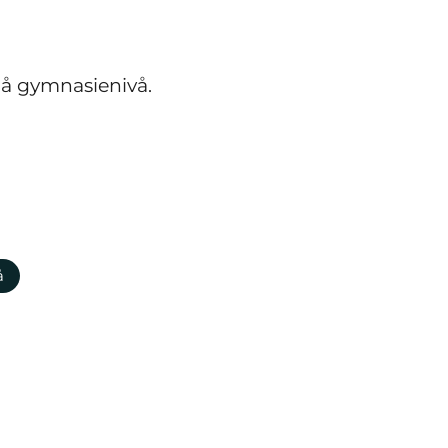
 på gymnasienivå.
å