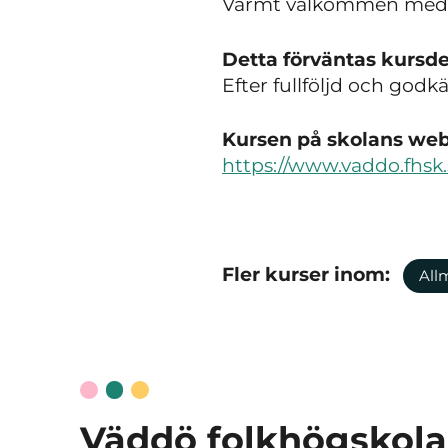
Varmt välkommen med 
Detta förväntas kursde
Efter fullföljd och godk
Kursen på skolans webb
https://www.vaddo.fhsk
Fler kurser inom:
All
Väddö folkhögskola