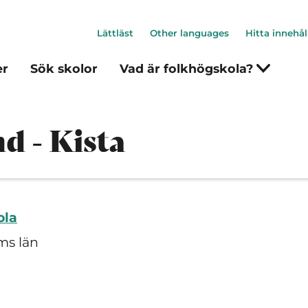
Lättläst
Other languages
Hitta innehål
er
Sök skolor
Vad är folkhögskola?
d - Kista
ola
ms län