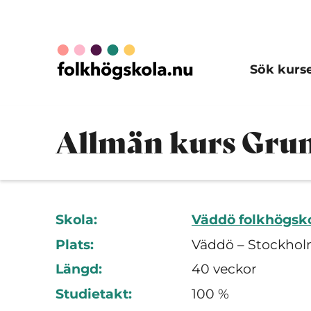
Sök kurs
Allmän kurs Grun
Skola:
Väddö folkhögsk
Plats:
Väddö – Stockhol
Längd:
40 veckor
Studietakt:
100 %