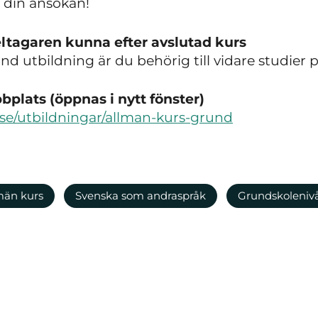
din ansökan!
ltagaren kunna efter avslutad kurs
änd utbildning är du behörig till vidare studier
plats (öppnas i nytt fönster)
.se/utbildningar/allman-kurs-grund
män kurs
Svenska som andraspråk
Grundskoleniv