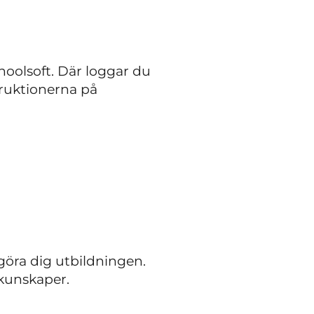
choolsoft. Där loggar du
struktionerna på
göra dig utbildningen.
kunskaper.