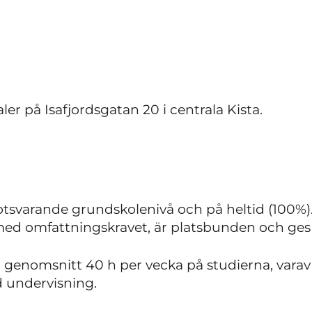
aler på Isafjordsgatan 20 i centrala Kista.
tsvarande grundskolenivå och på heltid (100%)
 med omfattningskravet, är platsbunden och ges i
i genomsnitt 40 h per vecka på studierna, varav
d undervisning.