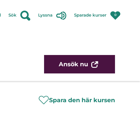
l
Sök
Lyssna
Sparade kurser
0
Ansök nu
Spara den här kursen