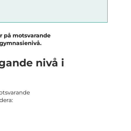
rar på motsvarande
å gymnasienivå.
gande nivå i
motsvarande
dera: