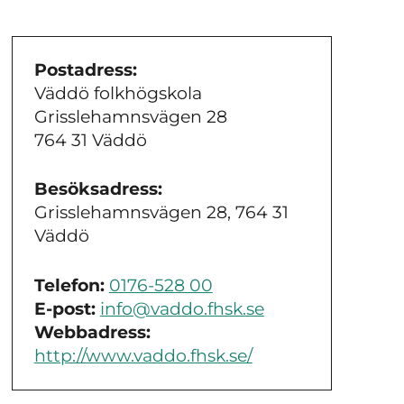
Postadress:
Väddö folkhögskola
Grisslehamnsvägen 28
764 31 Väddö
Besöksadress:
Grisslehamnsvägen 28, 764 31
Väddö
Telefon:
0176-528 00
E-post:
info@vaddo.fhsk.se
Webbadress:
http://www.vaddo.fhsk.se/