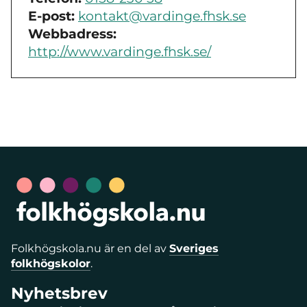
E-post:
kontakt@vardinge.fhsk.se
Webbadress:
http://www.vardinge.fhsk.se/
Folkhögskola.nu är en del av
Sveriges
folkhögskolor
.
Nyhetsbrev