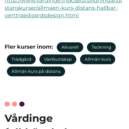
http://www.vardinge.fhsk.se/utbildningar/di
stanskurser/allmaen-kurs-distans-hallbar-
oerttraedgardsdesign.html
Fler kurser inom:
Akvarell
Teckning
Trädgård
Växtkunskap
Allmän kurs
Allmän kurs på distans
Vårdinge