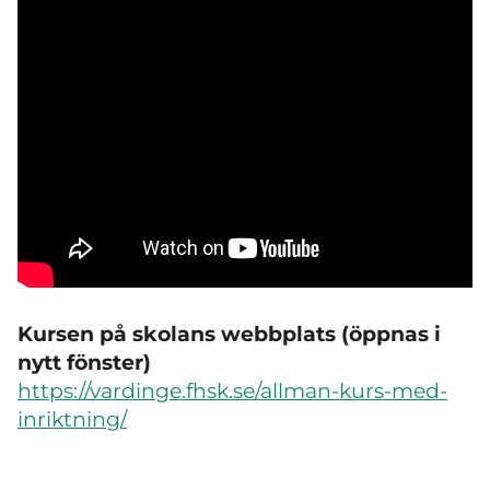
Kursen på skolans webbplats (öppnas i
nytt fönster)
https://vardinge.fhsk.se/allman-kurs-med-
inriktning/