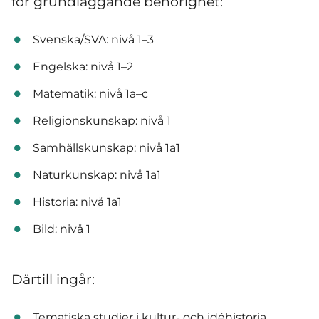
för grundläggande behörighet:
Svenska/SVA: nivå 1–3
Engelska: nivå 1–2
Matematik: nivå 1a–c
Religionskunskap: nivå 1
Samhällskunskap: nivå 1a1
Naturkunskap: nivå 1a1
Historia: nivå 1a1
Bild: nivå 1
Därtill ingår:
Tematiska studier i kultur- och idéhistoria