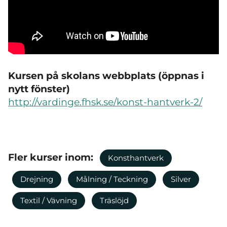
Kursen på skolans webbplats (öppnas i
nytt fönster)
http://vardinge.fhsk.se/konst-hantverk-2/
Fler kurser inom:
Konsthantverk
Drejning
Målning / Teckning
Silver
Textil / Vävning
Träslöjd