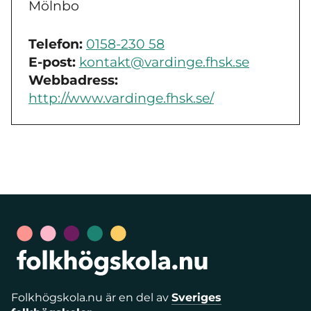
Mölnbo
Telefon:
0158-230 58
E-post:
kontakt@vardinge.fhsk.se
Webbadress:
http://www.vardinge.fhsk.se/
Folkhögskola.nu är en del av
Sveriges