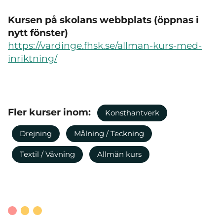
Kursen på skolans webbplats (öppnas i
nytt fönster)
https://vardinge.fhsk.se/allman-kurs-med-
inriktning/
Fler kurser inom:
Konsthantverk
Drejning
Målning / Teckning
Textil / Vävning
Allmän kurs