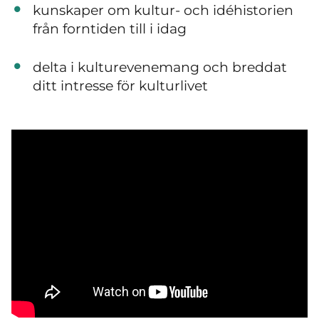
kunskaper om kultur- och idéhistorien
från forntiden till i idag
delta i kulturevenemang och breddat
ditt intresse för kulturlivet