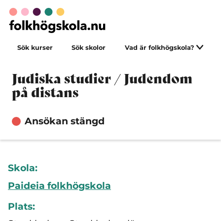
Sök kurser
Sök skolor
Vad är folkhögskola?
Judiska studier / Judendom
på distans
Ansökan stängd
Skola:
Paideia folkhögskola
Plats: