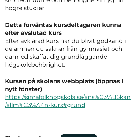
studieomdöme och behörighetsintyg till
högre studier
Detta förväntas kursdeltagaren kunna
efter avslutad kurs
Efter avklarad kurs har du blivit godkänd i
de ämnen du saknar från gymnasiet och
därmed skaffat dig grundläggande
högskolebehörighet.
Kursen på skolans webbplats (öppnas i
nytt fönster)
https://simafolkhogskola.se/ans%C3%B6kan
/allm%C3%A4n-kurs#grund