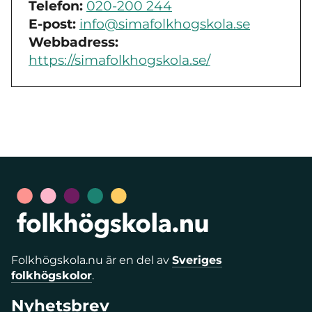
Telefon:
020-200 244
E-post:
info@simafolkhogskola.se
Webbadress:
https://simafolkhogskola.se/
Folkhögskola.nu är en del av
Sveriges
folkhögskolor
.
Nyhetsbrev