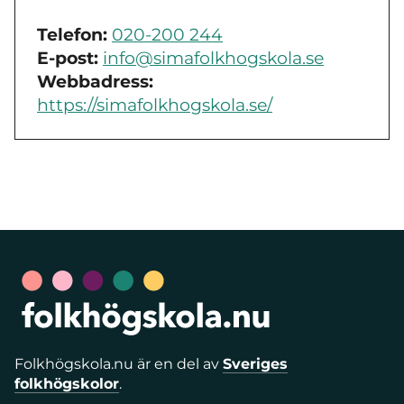
Telefon:
020-200 244
E-post:
info@simafolkhogskola.se
Webbadress:
https://simafolkhogskola.se/
Folkhögskola.nu är en del av
Sveriges
folkhögskolor
.