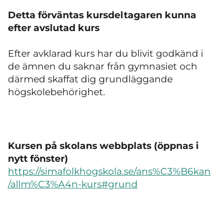
Detta förväntas kursdeltagaren kunna
efter avslutad kurs
Efter avklarad kurs har du blivit godkänd i
de ämnen du saknar från gymnasiet och
därmed skaffat dig grundläggande
högskolebehörighet.
Kursen på skolans webbplats (öppnas i
nytt fönster)
https://simafolkhogskola.se/ans%C3%B6kan
/allm%C3%A4n-kurs#grund