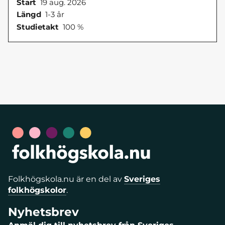
Start
19 aug. 2026
Längd
1-3 år
Studietakt
100 %
Folkhögskola.nu är en del av
Sveriges
folkhögskolor
.
Nyhetsbrev