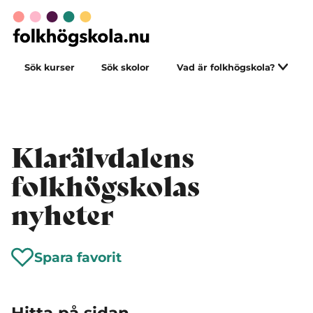
Sök kurser
Sök skolor
Vad är folkhögskola?
Klarälvdalens
folkhögskolas
nyheter
Spara favorit