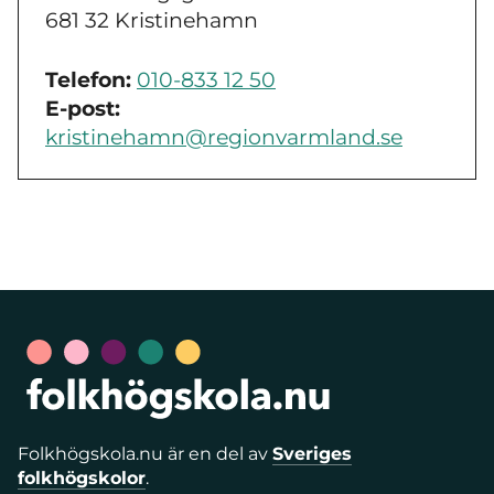
681 32 Kristinehamn
Telefon:
010-833 12 50
E-post:
kristinehamn@regionvarmland.se
Folkhögskola.nu är en del av
Sveriges
folkhögskolor
.