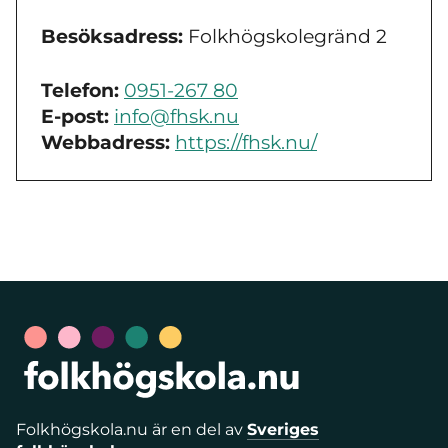
Besöksadress:
Folkhögskolegränd 2
Telefon:
0951-267 80
E-post:
info@fhsk.nu
Webbadress:
https://fhsk.nu/
Folkhögskola.nu är en del av
Sveriges