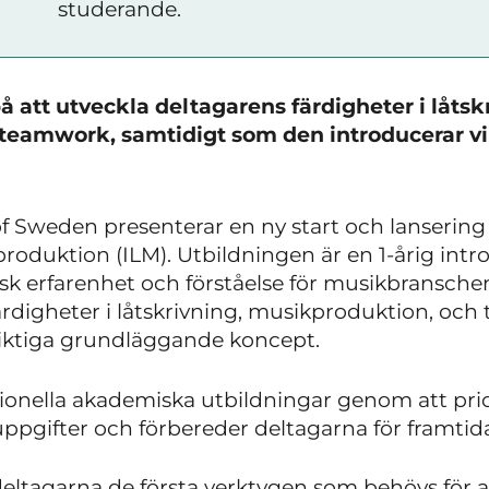
studerande.
 att utveckla deltagarens färdigheter i låtsk
teamwork, samtidigt som den introducerar v
Sweden presenterar en ny start och lansering 
roduktion (ILM). Utbildningen är en 1-årig int
isk erfarenhet och förståelse för musikbransche
färdigheter i låtskrivning, musikproduktion, oc
iktiga grundläggande koncept.
ditionella akademiska utbildningar genom att prio
vuppgifter och förbereder deltagarna för framt
deltagarna de första verktygen som behövs för at