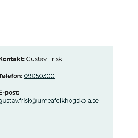
Kontakt:
Gustav Frisk
Telefon:
09050300
E-post:
gustav.frisk@umeafolkhogskola.se