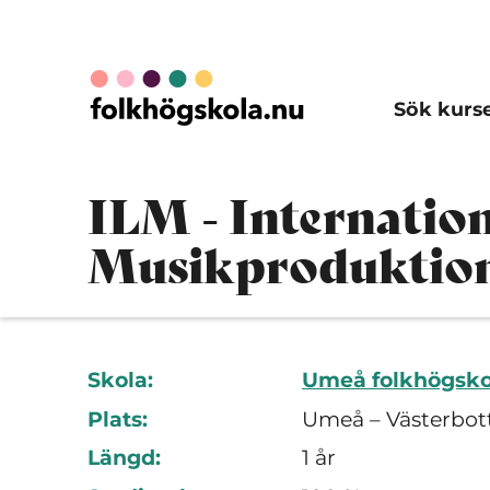
Sök kurs
ILM - Internation
Musikproduktio
Skola:
Umeå folkhögsko
Plats:
Umeå – Västerbot
Längd:
1 år