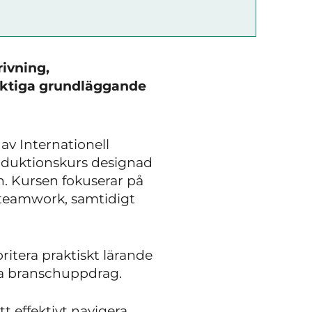
rivning,
iktiga grundläggande
av Internationell
roduktionskurs designad
n. Kursen fokuserar på
h teamwork, samtidigt
ritera praktiskt lärande
ida branschuppdrag.
t effektivt navigera