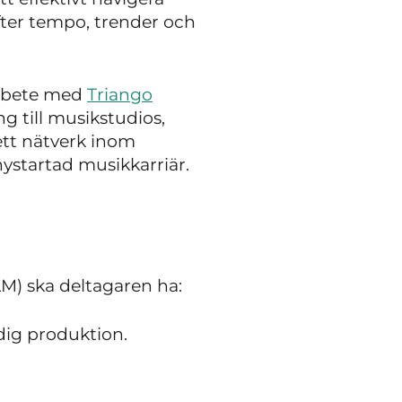
ter tempo, trender och
rbete med
Triango
ng till musikstudios,
ett nätverk inom
 nystartad musikkarriär.
LM) ska deltagaren ha:
dig produktion.