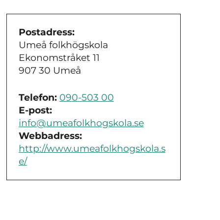
Postadress:
Umeå folkhögskola
Ekonomstråket 11
907 30 Umeå
Telefon:
090-503 00
E-post:
info@umeafolkhogskola.se
Webbadress:
http://www.umeafolkhogskola.s
e/