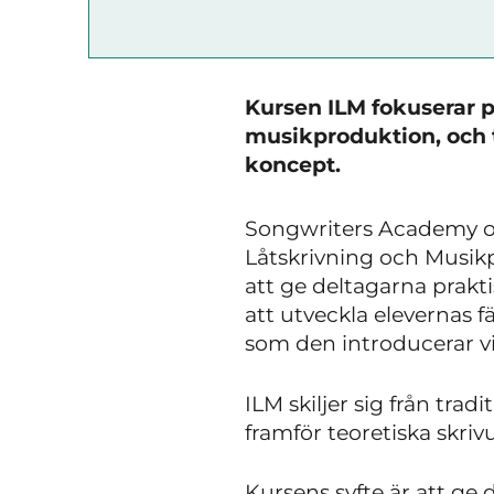
Kursen ILM fokuserar på
musikproduktion, och 
koncept.
Songwriters Academy of 
Låtskrivning och Musikp
att ge deltagarna prakt
att utveckla elevernas 
som den introducerar v
ILM skiljer sig från tra
framför teoretiska skri
Kursens syfte är att ge 