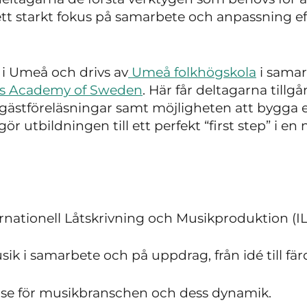
t starkt fokus på samarbete och anpassning ef
 i Umeå och drivs av
Umeå folkhögskola
i sama
rs Academy of Sweden
. Här får deltagarna tillgå
 gästföreläsningar samt möjligheten att bygga 
r utbildningen till ett perfekt “first step” i en
ternationell Låtskrivning och Musikproduktion (I
k i samarbete och på uppdrag, från idé till fär
se för musikbranschen och dess dynamik.