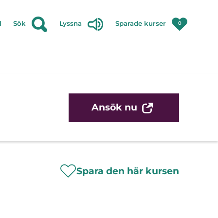
l
Sök
Lyssna
Sparade kurser
0
Ansök nu
Spara den här kursen