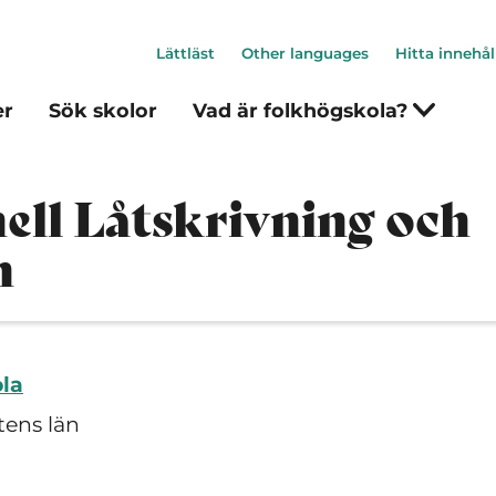
Lättläst
Other languages
Hitta innehål
er
Sök skolor
Vad är folkhögskola?
ell Låtskrivning och
n
la
tens län