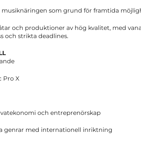
om musiknäringen som grund för framtida möjlig
åtar och produktioner av hög kvalitet, med vana 
s och strikta deadlines.
LL
vande
c Pro X
ivatekonomi och entreprenörskap
a genrar med internationell inriktning