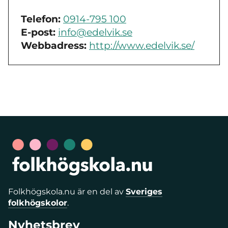
Telefon:
0914-795 100
E-post:
info@edelvik.se
Webbadress:
http://www.edelvik.se/
Folkhögskola.nu är en del av
Sveriges
folkhögskolor
.
Nyhetsbrev