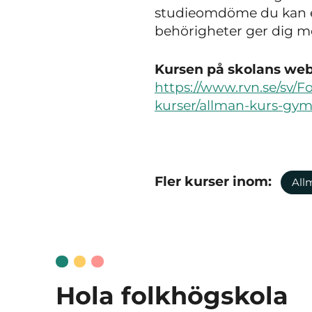
studieomdöme du kan er
behörigheter ger dig möj
Kursen på skolans webb
https://www.rvn.se/sv/
kurser/allman-kurs-gym
Fler kurser inom:
All
Hola folkhögskola