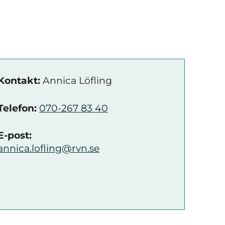
Kontakt:
Annica Löfling
Telefon:
070-267 83 40
E-post:
annica.lofling@rvn.se