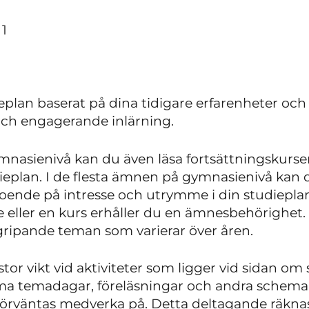
 1
ieplan baserat på dina tidigare erfarenheter och
 och engagerande inlärning.
mnasienivå kan du även läsa fortsättningskurse
eplan. I de flesta ämnen på gymnasienivå kan 
roende på intresse och utrymme i din studiepla
 eller en kurs erhåller du en ämnesbehörighet. 
ripande teman som varierar över åren.
stor vikt vid aktiviteter som ligger vid sidan o
temadagar, föreläsningar och andra schemabr
örväntas medverka på. Detta deltagande räknas 