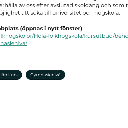
hålla av oss efter avslutad skolgång och som
lighet att söka till universitet och högskola.
plats (öppnas i nytt fönster)
Folkhogskolor/Hola-folkhogskola/kursutbud/beh
nasieniva/
män kurs
Gymnasienivå