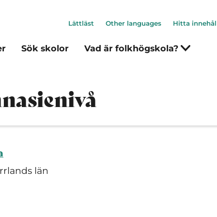
Lättläst
Other languages
Hitta innehål
er
Sök skolor
Vad är folkhögskola?
nasienivå
a
rrlands län