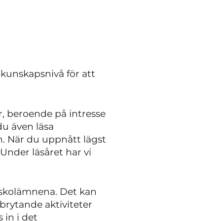
 kunskapsnivå för att
r, beroende på intresse
du även läsa
n. När du uppnått lägst
Under läsåret har vi
m skolämnena. Det kan
ytande aktiviteter
in i det