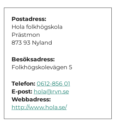
Postadress:
Hola folkhögskola
Prästmon
873 93 Nyland
Besöksadress:
Folkhögskolevägen 5
Telefon:
0612-856 01
E-post:
hola@rvn.se
Webbadress:
http://www.hola.se/