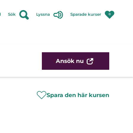
l
Sök
Lyssna
Sparade kurser
0
Ansök nu
Spara den här kursen