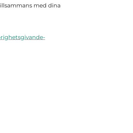
 tillsammans med dina
orighetsgivande-