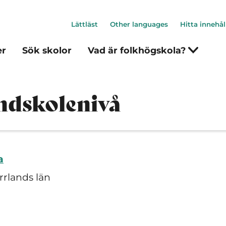
Lättläst
Other languages
Hitta innehål
er
Sök skolor
Vad är folkhögskola?
ndskolenivå
a
rrlands län