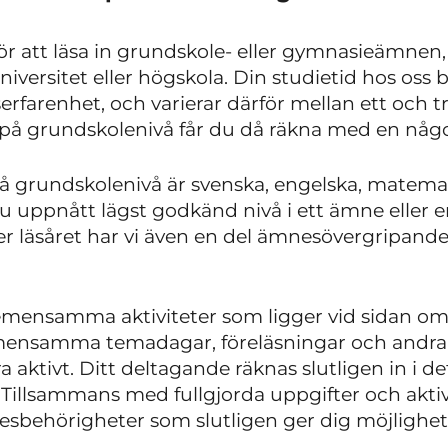
ör att läsa in grundskole- eller gymnasieämnen,
universitet eller högskola. Din studietid hos oss 
serfarenhet, och varierar därför mellan ett och 
på grundskolenivå får du då räkna med en någo
å grundskolenivå är svenska, engelska, matema
 uppnått lägst godkänd nivå i ett ämne eller e
 läsåret har vi även en del ämnesövergripande
 gemensamma aktiviteter som ligger vid sidan o
ensamma temadagar, föreläsningar och andra a
a aktivt. Ditt deltagande räknas slutligen in i
g. Tillsammans med fullgjorda uppgifter och akt
sbehörigheter som slutligen ger dig möjlighet at