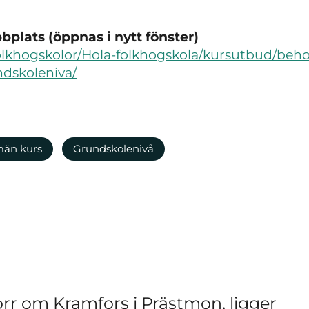
plats (öppnas i nytt fönster)
Folkhogskolor/Hola-folkhogskola/kursutbud/beh
ndskoleniva/
män kurs
Grundskolenivå
rr om Kramfors i Prästmon, ligger