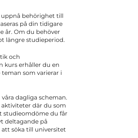
 uppnå behörighet till
baseras på din tidigare
tre år. Om du behöver
t längre studieperiod.
tik och
n kurs erhåller du en
 teman som varierar i
m våra dagliga scheman.
ktiviteter där du som
 det studieomdöme du får
ivt deltagande på
t söka till universitet