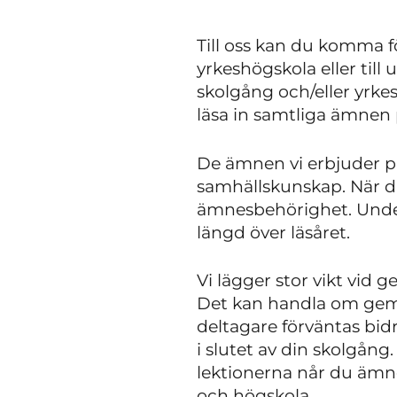
Till oss kan du komma f
yrkeshögskola eller till 
skolgång och/eller yrke
läsa in samtliga ämnen 
De ämnen vi erbjuder p
samhällskunskap. När du
ämnesbehörighet. Under
längd över läsåret.
Vi lägger stor vikt vid
Det kan handla om gem
deltagare förväntas bidr
i slutet av din skolgån
lektionerna når du ämne
och högskola.