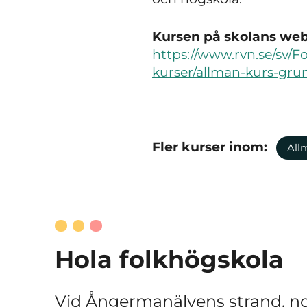
Kursen på skolans webb
https://www.rvn.se/sv/
kurser/allman-kurs-gru
Fler kurser inom:
All
Hola folkhögskola
Vid Ångermanälvens strand, no