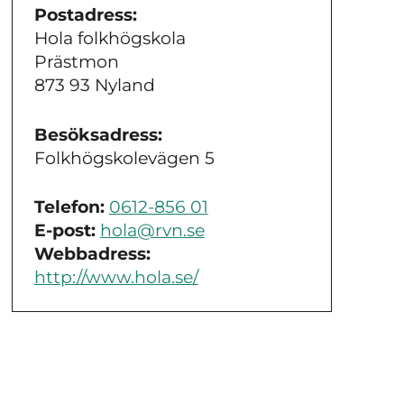
Postadress:
Hola folkhögskola
Prästmon
873 93 Nyland
Besöksadress:
Folkhögskolevägen 5
Telefon:
0612-856 01
E-post:
hola@rvn.se
Webbadress:
http://www.hola.se/