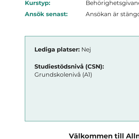
Kurstyp:
Behörighetsgivan
Ansök senast:
Ansökan är stäng
Lediga platser:
Nej
Studiestödsnivå (CSN):
Grundskolenivå (A1)
Välkommen till All