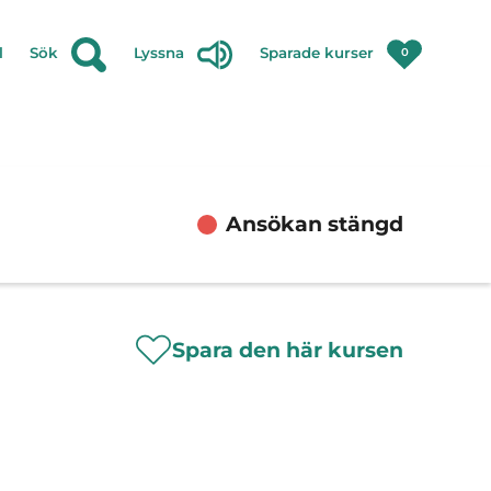
l
Sök
Lyssna
Sparade kurser
0
Ansökan stängd
Spara den här kursen