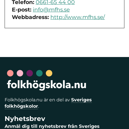
Telefon:
0661-65 44 00
E-post:
info@mfhs.se
Webbadress:
http://www.mfhs.se/
Folkhögskola.nu är en del av
Sveriges
folkhögskolor
.
Nyhetsbrev
Anmäl dig till nyhetsbrev från Sveriges