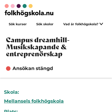
Sök kurser
Sök skolor
Vad är folkhögskola?
Campus dreamhill-
Musikskapande &
entreprenörskap
Ansökan stängd
Skola:
Mellansels folkhögskola
Plats: