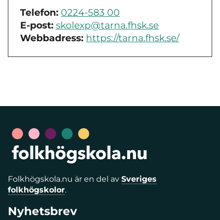
Telefon:
0224-583 00
E-post:
skolexp@tarna.fhsk.se
Webbadress:
https://tarna.fhsk.se/
Folkhögskola.nu är en del av
Sveriges
folkhögskolor
.
Nyhetsbrev