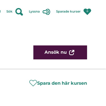
l
Sök
Lyssna
Sparade kurser
0
Ansök nu
Spara den här kursen