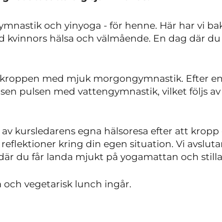
mnastik och yinyoga - för henne. Här har vi baka
ad kvinnors hälsa och välmående. En dag där du 
a kroppen med mjuk morgongymnastik. Efter en
i sen pulsen med vattengymnastik, vilket följs 
l av kursledarens egna hälsoresa efter att kropp 
l reflektioner kring din egen situation. Vi avsl
är du får landa mjukt på yogamattan och still
a och vegetarisk lunch ingår.