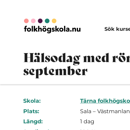
Sök kurs
Hälsodag med röre
september
Skola:
Tärna folkhögsko
Plats:
Sala – Västmanlan
Längd:
1 dag