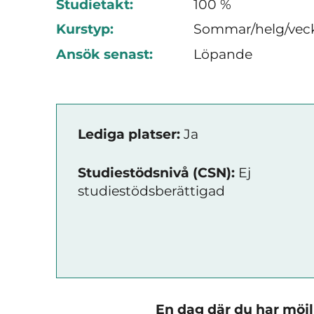
Studietakt:
100 %
Kurstyp:
Sommar/helg/vec
Ansök senast:
Löpande
Lediga platser:
Ja
Studiestödsnivå (CSN):
Ej
studiestödsberättigad
En dag där du har möjli