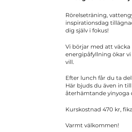
Rörelseträning, vattengy
inspirationsdag tillägn
dig själv i fokus!
Vi börjar med att väck
energipåfyllning ökar v
vill.
Efter lunch får du ta de
Här bjuds du även in til
återhämtande yinyoga d
Kurskostnad 470 kr, fik
Varmt välkommen!