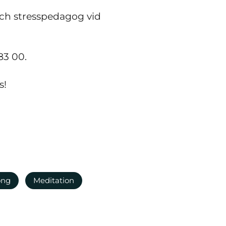
 och stresspedagog vid
83 00.
s!
ong
Meditation