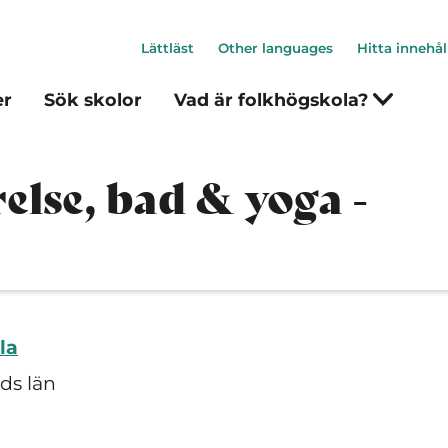
Lättläst
Other languages
Hitta innehål
er
Sök skolor
Vad är folkhögskola?
lse, bad & yoga -
la
ds län