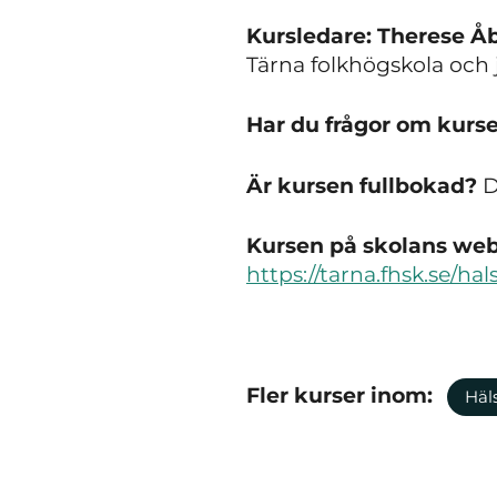
Kursledare: Therese 
Tärna folkhögskola och
Har du frågor om kurs
Är kursen fullbokad?
Du
Kursen på skolans webb
https://tarna.fhsk.se/
Fler kurser inom:
Häls