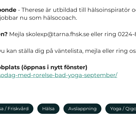
Åbonde
- Therese är utbildad till hälsoinspiratör
 jobbar nu som hälsocoach.
en?
Mejla skolexp@tarna.fhsk.se eller ring 0224-
 kan ställa dig på väntelista, mejla eller ring os
plats (öppnas i nytt fönster)
halsodag-med-rorelse-bad-yoga-september/
a / Friskvård
Hälsa
Avslappning
Yoga / Qig