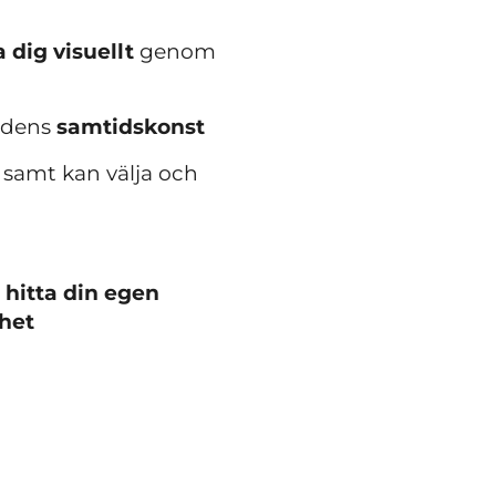
a dig visuellt
genom
rldens
samtidskonst
r
samt kan välja och
t
hitta din egen
het