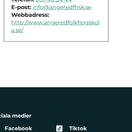
E-post:
info@angeredfhsk.se
Webbadress:
http://www.angeredfolkhogskol
a.se/
iala medier
Facebook
Tiktok