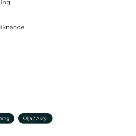
ning
 liknande
ning
Olja / Akryl