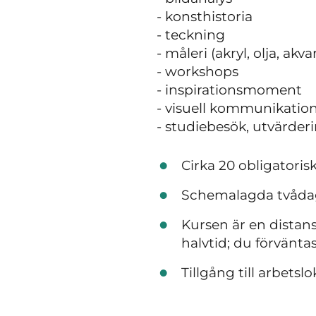
- konsthistoria
- teckning
- måleri (akryl, olja, akvar
- workshops
- inspirationsmoment
- visuell kommunikatio
- studiebesök, utvärderi
Cirka 20 obligatoris
Schemalagda tvådaga
Kursen är en distans
halvtid; du förvänta
Tillgång till arbets