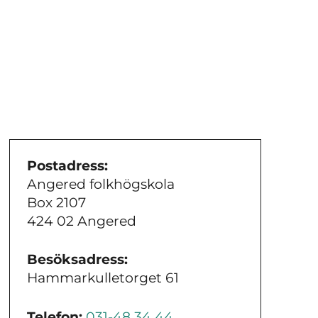
Postadress:
Angered folkhögskola
Box 2107
424 02 Angered
Besöksadress:
Hammarkulletorget 61
Telefon:
031-48 34 44