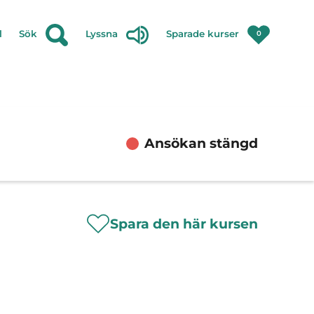
l
Sök
Lyssna
Sparade kurser
0
Ansökan stängd
Spara den här kursen