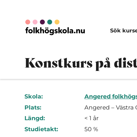
Sök kurs
Konstkurs på dis
Skola:
Angered folkhög
Plats:
Angered – Västra 
Längd:
< 1 år
Studietakt:
50 %