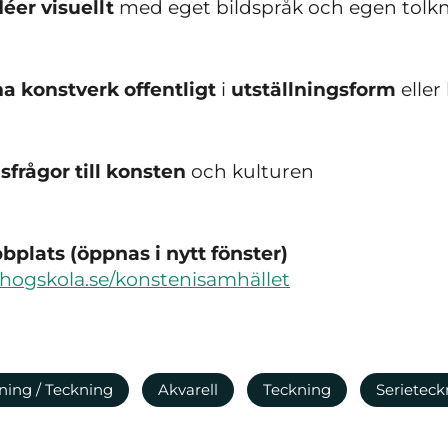
déer visuellt
med eget bildspråk och egen tolk
a konstverk offentligt
i
utställningsform
eller
sfrågor till konsten
och kulturen
plats (öppnas i nytt fönster)
hogskola.se/konstenisamhället
ning / Teckning
Akvarell
Teckning
Serieteck