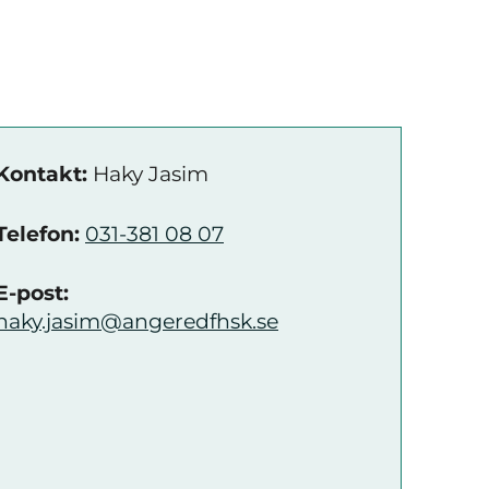
Kontakt:
Haky Jasim
Telefon:
031-381 08 07
E-post:
haky.jasim@angeredfhsk.se