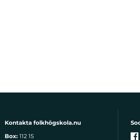
Kontakta folkhögskola.nu
Soc
Box:
112 15