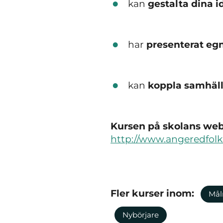
kan
gestalta dina i
har
presenterat egn
kan
koppla samhäll
Kursen på skolans webb
http://www.angeredfolk
Fler kurser inom:
Mål
Nybörjare