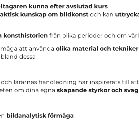
ltagaren kunna efter avslutad kurs
praktisk kunskap om bildkonst
och kan
uttryck
 konsthistorien
från olika perioder och om vä
örmåga att använda
olika material och teknike
bland dessa
ch lärarnas handledning har inspirerats till at
veten om dina egna
skapande styrkor och svag
gen
bildanalytisk förmåga