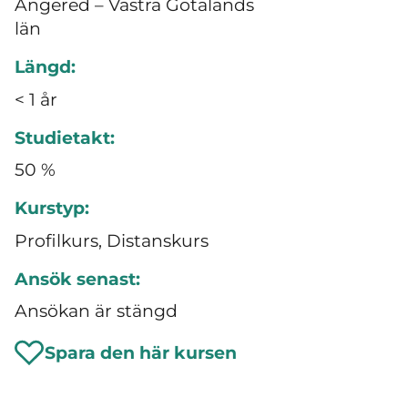
Angered – Västra Götalands
län
Längd:
< 1 år
Studietakt:
50 %
Kurstyp:
Profilkurs, Distanskurs
Ansök senast:
Ansökan är stängd
Spara den här kursen