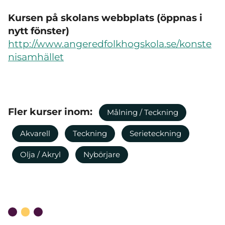
Kursen på skolans webbplats (öppnas i
nytt fönster)
http://www.angeredfolkhogskola.se/konste
nisamhället
Fler kurser inom:
Målning / Teckning
Akvarell
Teckning
Serieteckning
Olja / Akryl
Nybörjare