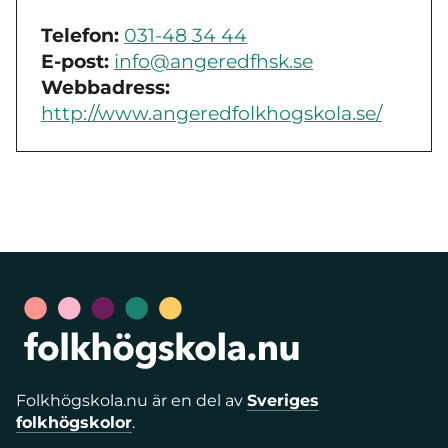
Telefon:
031-48 34 44
E-post:
info@angeredfhsk.se
Webbadress:
http://www.angeredfolkhogskola.se/
Folkhögskola.nu är en del av
Sveriges
folkhögskolor
.