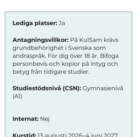
Lediga platser:
Ja
Antagningsvillkor:
På KulSam krävs
grundbehörighet i Svenska som
andraspråk. För dig över 18 år. Bifoga
personbevis och kopior på intyg och
betyg från tidigare studier.
Studiestödsnivå (CSN):
Gymnasienivå
(A1)
Internat:
Nej
Kurstid:
13 augusti 2026–4 juni 2027