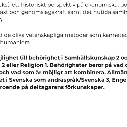
kså ett historiskt perspektiv på ekonomiska, pol
mväxt och genomslagskraft samt det nutida samhä
g.
ed de olika vetenskapliga metoder som kännete
 humaniora.
lighet till behörighet i Samhällskunskap 2 o
ler 2 eller Religion 1. Behörigheter beror på vad
t och vad som är möjligt att kombinera.
Allmän
het i Svenska som andraspråk/Svenska 3, Enge
roende på deltagarens förkunskaper.