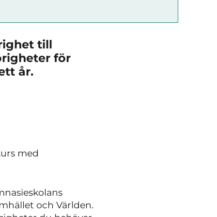
ghet till
righeter för
ett år.
 kurs med
mnasieskolans
amhället och Världen.