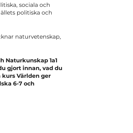
itiska, sociala och
llets politiska och
cknar naturvetenskap,
ch Naturkunskap 1a1
 du gjort innan, vad du
 kurs Världen ger
lska 6-7 och