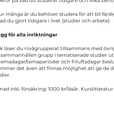
beror på vad du studerat tidigare och vilka beh
. Hur många år du behöver studera för att bli fä
 vad du gjort tidigare i livet (studier och arbete).
 för alla inriktningar
 läser du nivågrupperat tillsammans med övri
 i sammanhållen grupp i tematiserade studier uti
madagar/temaperioder och friluftsdagar beslu
ommer det även att finnas möjlighet att ge de 
dier.
d inkl. försäkring: 1000 kr/läsår. Kurslitteratur 