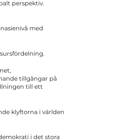
alt perspektiv.
ymnasienivå med
esursfördelning.
net,
ande tillgångar på
lningen till ett
de klyftorna i världen
emokrati i det stora