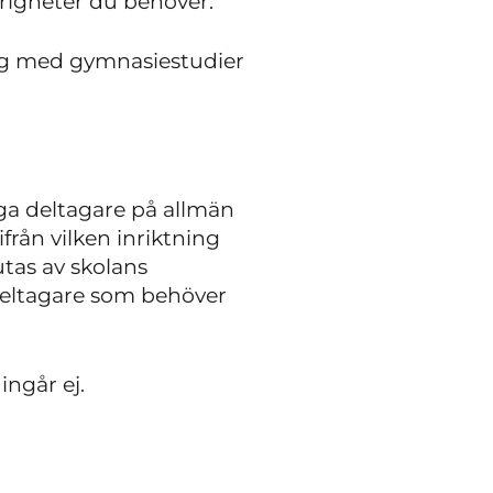
örigheter du behöver.
rdig med gymnasiestudier
ga deltagare på allmän
från vilken inriktning
tas av skolans
deltagare som behöver
ingår ej.