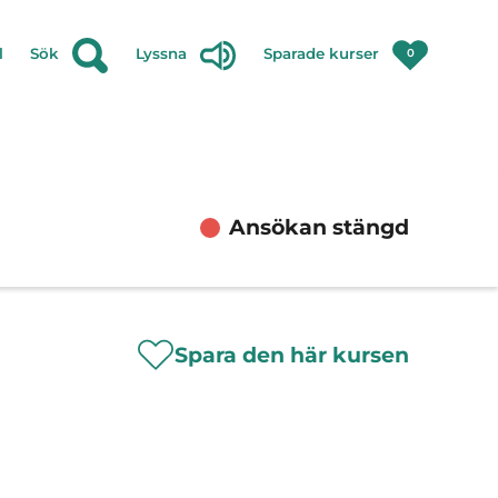
l
Sök
Lyssna
Sparade kurser
0
Ansökan stängd
Spara den här kursen