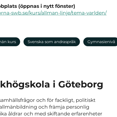
plats (öppnas i nytt fönster)
lorna-swb.se/kurs/allman-linje/tema-varlden/
män kurs
Svenska som andraspråk
Gymnasienivå
lkhögskola i Göteborg
mhällsfrågor och för fackligt, politiskt
ed allmänbildning och främja personlig
lika åldrar och med skiftande erfarenheter