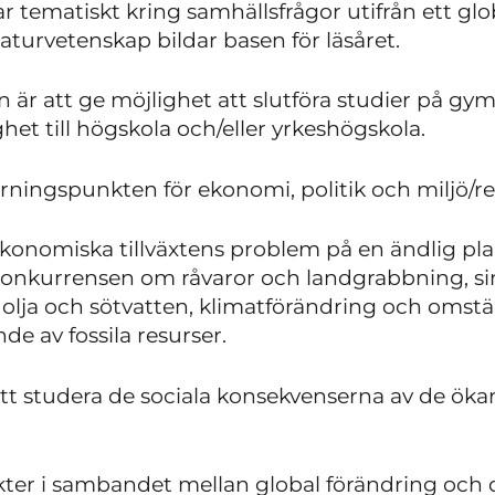
 tematiskt kring samhällsfrågor utifrån ett glob
urvetenskap bildar basen för läsåret.
en är att ge möjlighet att slutföra studier på g
t till högskola och/eller yrkeshögskola.
ärningspunkten för ekonomi, politik och miljö/r
konomiska tillväxtens problem på en ändlig pla
nkurrensen om råvaror och landgrabbning, sin
. olja och sötvatten, klimatförändring och omstäl
e av fossila resurser.
att studera de sociala konsekvenserna av de ökan
kter i sambandet mellan global förändring och d