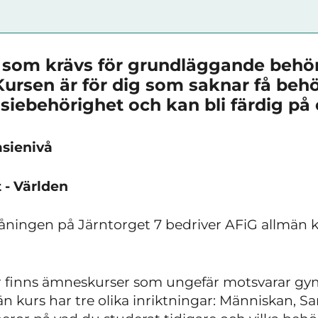
 som krävs för grundläggande behöri
Kursen är för dig som saknar få behö
asiebehörighet
och kan bli färdig på 
sienivå
 - Världen
 våningen på Järntorget 7 bedriver AFiG allmän
r finns ämneskurser som ungefär motsvarar gy
 kurs har tre olika inriktningar: Människan, S