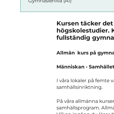
Gymnasienivå (A1)
Kursen täcker det
högskolestudier. 
fullständig gymn
Allmän kurs på gymna
Människan - Samhället
I våra lokaler på femte
samhällsinriktning.
På våra allmänna kurse
samhällsprogram. Allmän