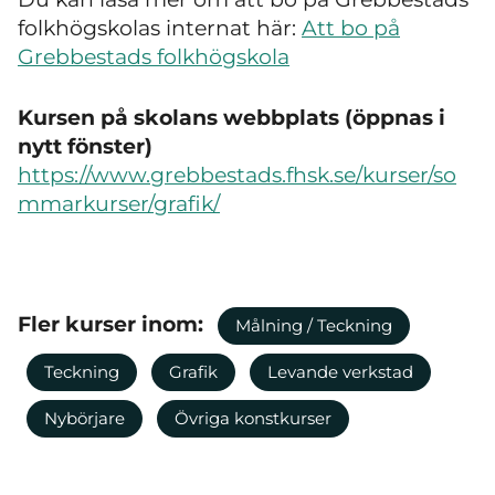
folkhögskolas internat här:
Att bo på
Grebbestads folkhögskola
Kursen på skolans webbplats (öppnas i
nytt fönster)
https://www.grebbestads.fhsk.se/kurser/so
mmarkurser/grafik/
Fler kurser inom:
Målning / Teckning
Teckning
Grafik
Levande verkstad
Nybörjare
Övriga konstkurser