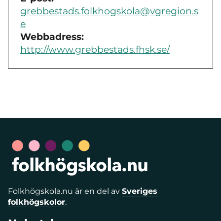
grebbestads.folkhogskola@vgregion.s
e
Webbadress:
http://www.grebbestads.fhsk.se/
Folkhögskola.nu är en del av
Sveriges
folkhögskolor
.