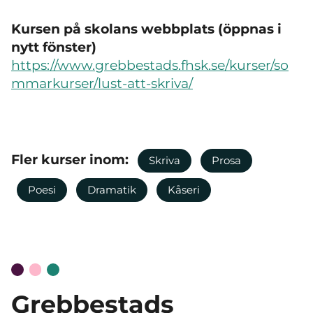
Kursen på skolans webbplats (öppnas i
nytt fönster)
https://www.grebbestads.fhsk.se/kurser/so
mmarkurser/lust-att-skriva/
Fler kurser inom:
Skriva
Prosa
Poesi
Dramatik
Kåseri
Grebbestads