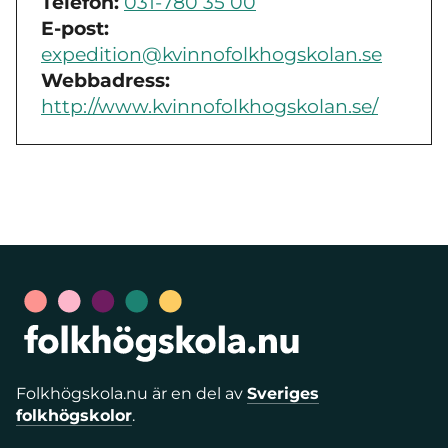
Telefon:
031-780 35 00
E-post:
expedition@kvinnofolkhogskolan.se
Webbadress:
http://www.kvinnofolkhogskolan.se/
Folkhögskola.nu är en del av
Sveriges
folkhögskolor
.