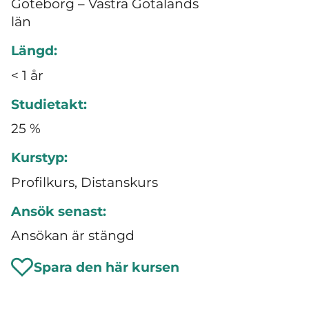
Göteborg – Västra Götalands
län
Längd:
< 1 år
Studietakt:
25 %
Kurstyp:
Profilkurs, Distanskurs
Ansök senast:
Ansökan är stängd
Spara den här kursen