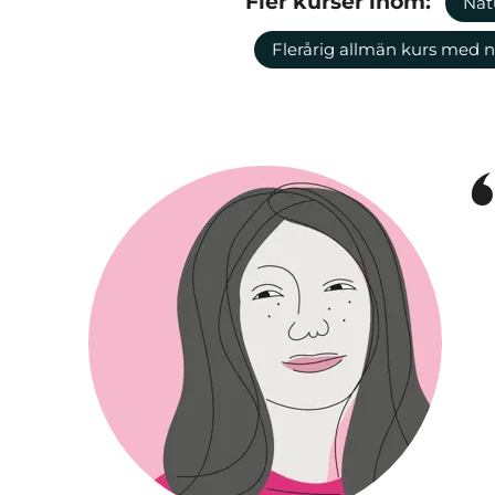
Fler kurser inom:
Nat
Flerårig allmän kurs med 