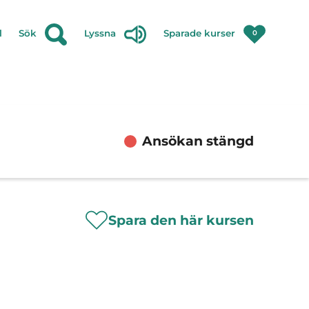
l
Sök
Lyssna
Sparade kurser
0
Ansökan stängd
Spara den här kursen