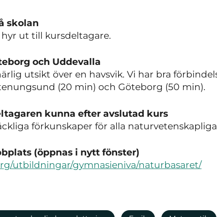
å skolan
hyr ut till kursdeltagare.
Göteborg och Uddevalla
ärlig utsikt över en havsvik. Vi har bra förbind
, Stenungsund (20 min) och Göteborg (50 min).
ltagaren kunna efter avslutad kurs
räckliga förkunskaper för alla naturvetenskaplig
plats (öppnas i nytt fönster)
org/utbildningar/gymnasieniva/naturbasaret/