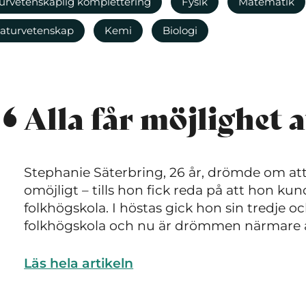
urvetenskaplig komplettering
Fysik
Matematik
naturvetenskap
Kemi
Biologi
Alla får möjlighet a
Stephanie Säterbring, 26 år, drömde om att 
omöjligt – tills hon fick reda på att hon ku
folkhögskola. I höstas gick hon sin tredje o
folkhögskola och nu är drömmen närmare 
Läs hela artikeln