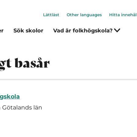
Lättläst
Other languages
Hitta innehål
er
Sök skolor
Vad är folkhögskola?
gt basår
ögskola
a Götalands län