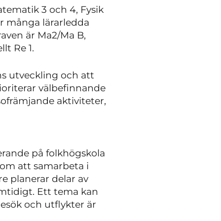
tematik 3 och 4, Fysik
har många lärarledda
kraven är Ma2/Ma B,
lt Re 1.
s utveckling och att
rioriterar välbefinnande
sofrämjande aktiviteter,
rande på folkhögskola
nom att samarbeta i
e planerar delar av
amtidigt. Ett tema kan
besök och utflykter är