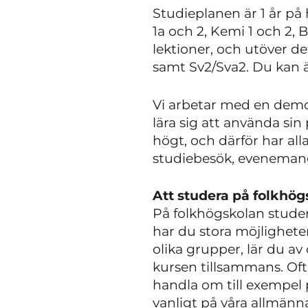
Studieplanen är 1 år på
1a och 2, Kemi 1 och 2, 
lektioner, och utöver de
samt Sv2/Sva2. Du kan äv
Vi arbetar med en demok
lära sig att använda sin
högt, och därför har all
studiebesök, eveneman
Att studera på folkhög
På folkhögskolan stude
har du stora möjlighete
olika grupper, lär du a
kursen tillsammans. Ofta
handla om till exempel p
vanligt på våra allmänna