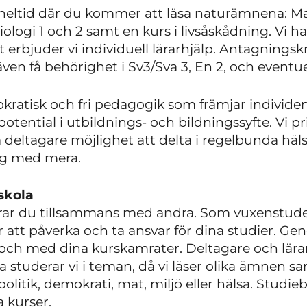
 heltid där du kommer att läsa naturämnena: Ma
Biologi 1 och 2 samt en kurs i livsåskådning. Vi 
t erbjuder vi individuell lärarhjälp. Antagnings
en få behörighet i Sv3/Sva 3, En 2, och eventuel
ratisk och fri pedagogik som främjar individen
 potential i utbildnings- och bildningssyfte. Vi p
a deltagare möjlighet att delta i regelbunda häl
g med mera.
skola
rar du tillsammans med andra. Som vuxenstude
r att påverka och ta ansvar för dina studier. Ge
v och med dina kurskamrater. Deltagare och lärar
 studerar vi i teman, då vi läser olika ämnen s
olitik, demokrati, mat, miljö eller hälsa. Studie
 kurser.