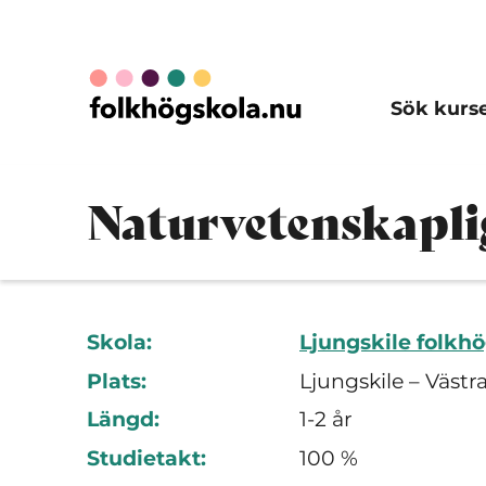
Sök kurs
Naturvetenskapli
Skola:
Ljungskile folkh
Plats:
Ljungskile – Västr
Längd:
1-2 år
Studietakt:
100 %