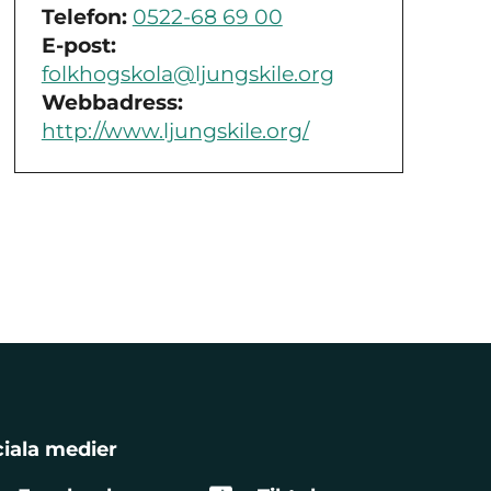
Telefon:
0522-68 69 00
E-post:
folkhogskola@ljungskile.org
Webbadress:
http://www.ljungskile.org/
iala medier