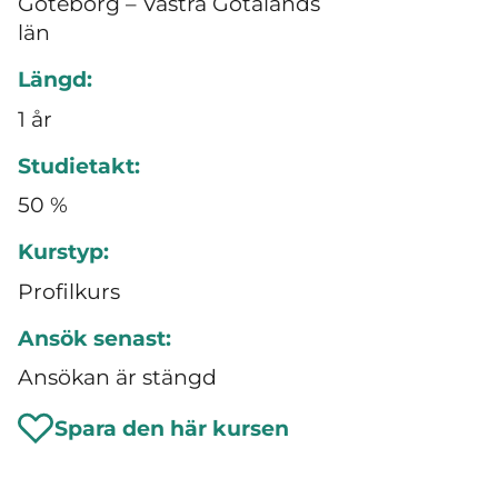
Göteborg – Västra Götalands
län
Längd:
1 år
Studietakt:
50 %
Kurstyp:
Profilkurs
Ansök senast:
Ansökan är stängd
Spara den här kursen