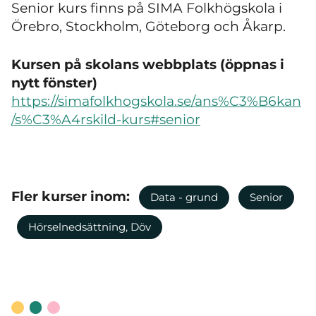
Senior kurs finns på SIMA Folkhögskola i
Örebro, Stockholm, Göteborg och Åkarp.
Kursen på skolans webbplats (öppnas i
nytt fönster)
https://simafolkhogskola.se/ans%C3%B6kan
/s%C3%A4rskild-kurs#senior
Fler kurser inom:
Data - grund
Senior
Hörselnedsättning, Döv