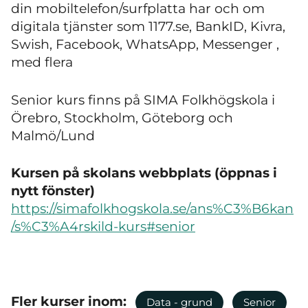
din mobiltelefon/surfplatta har och om
digitala tjänster som 1177.se, BankID, Kivra,
Swish, Facebook, WhatsApp, Messenger ,
med flera
Senior kurs finns på SIMA Folkhögskola i
Örebro, Stockholm, Göteborg och
Malmö/Lund
Kursen på skolans webbplats (öppnas i
nytt fönster)
https://simafolkhogskola.se/ans%C3%B6kan
/s%C3%A4rskild-kurs#senior
Fler kurser inom:
Data - grund
Senior