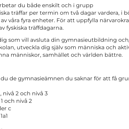
rbetar du både enskilt och i grupp
siska träffar per termin om två dagar vardera, i b
v våra fyra enheter. För att uppfylla närvarokra
v fyskiska träffdagarna.
ig som vill avsluta din gymnasieutbildning och/
kolan, utveckla dig själv som människa och a
änna människor, samhället och världen bättre.
r du de gymnasieämnen du saknar för att få g
, nivå 2 och nivå 3
 1 och nivå 2
ler c
1a1