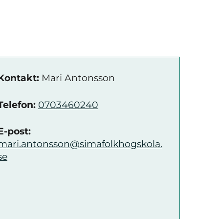
Kontakt:
Mari Antonsson
Telefon:
0703460240
E-post:
mari.antonsson@simafolkhogskola.
se