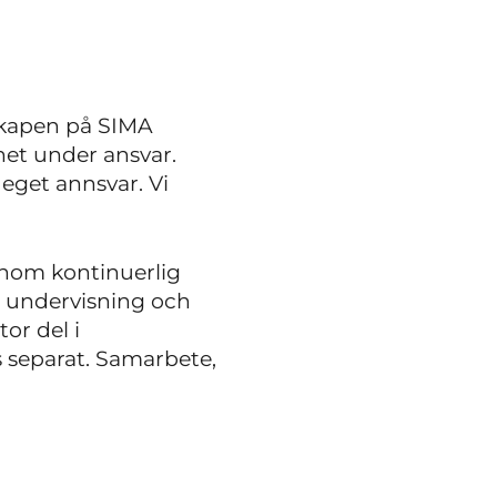
skapen på SIMA
het under ansvar.
 eget annsvar. Vi
enom kontinuerlig
r undervisning och
or del i
 separat. Samarbete,