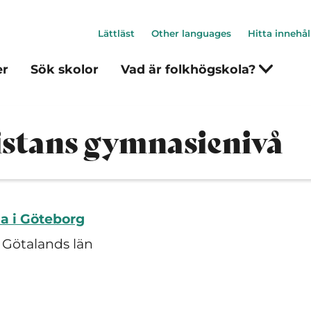
Lättläst
Other languages
Hitta innehål
er
Sök skolor
Vad är folkhögskola?
istans gymnasienivå
a i Göteborg
 Götalands län