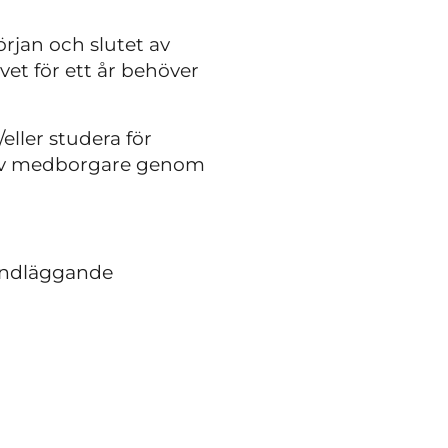
örjan och slutet av
vet för ett år behöver
eller studera för
ktiv medborgare genom
rundläggande