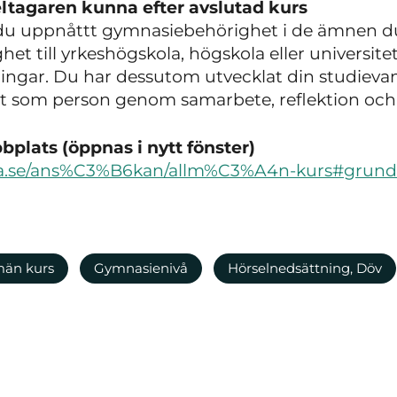
ltagaren kunna efter avslutad kurs
r du uppnåttt gymnasiebehörighet i de ämnen 
 till yrkeshögskola, högskola eller universitet
ingar. Du har dessutom utvecklat din studievana
xit som person genom samarbete, reflektion oc
plats (öppnas i nytt fönster)
ola.se/ans%C3%B6kan/allm%C3%A4n-kurs#grund
män kurs
Gymnasienivå
Hörselnedsättning, Döv