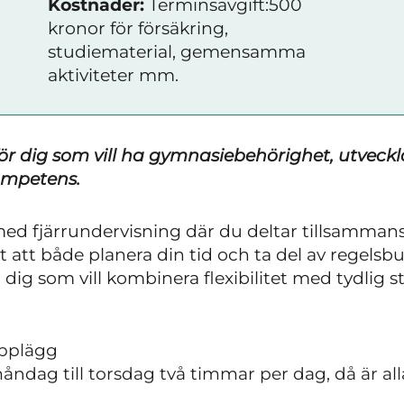
Kostnader:
Terminsavgift:500
kronor för försäkring,
studiematerial, gemensamma
aktiviteter mm.
för dig som vill ha gymnasiebehörighet, utveck
ompetens.
med fjärrundervisning där du deltar tillsamman
et att både planera din tid och ta del av regel
ig som vill kombinera flexibilitet med tydlig s
upplägg
åndag till torsdag två timmar per dag, då är a