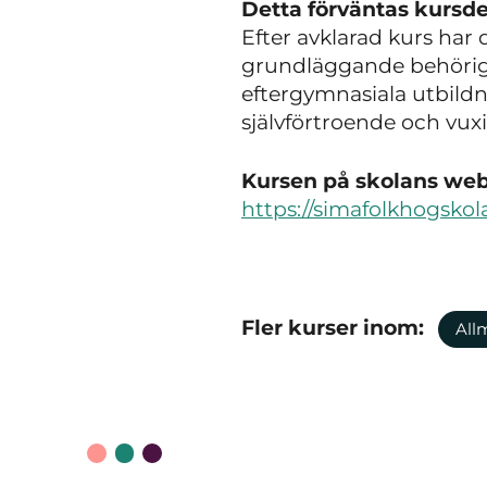
Detta förväntas kursde
Efter avklarad kurs ha
grundläggande behörighet
eftergymnasiala utbildn
självförtroende och vu
Kursen på skolans webb
https://simafolkhogsk
Fler kurser inom:
All