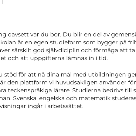
 1
ng oavsett var du bor. Du blir en del av gemen
kolan är en egen studieform som bygger på fri
er särskilt god självdiciplin och förmåga att ta
tet och att uppgifterna lämnas in i tid.
du stöd för att nå dina mål med utbildningen g
 är den plattform vi huvudsakligen använder fö
teckenspråkiga lärare. Studierna bedrivs till st
n. Svenska, engelska och matematik studeras
sningar ingår i arbetssättet.