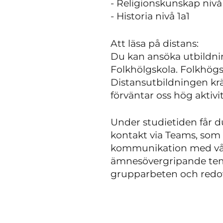
- Religionskunskap nivå
- Historia nivå 1a1
Att läsa på distans:
Du kan ansöka utbildni
Folkhölgskola. Folkhögs
Distansutbildningen kräv
förväntar oss hög aktivi
Under studietiden får 
kontakt via Teams, som
kommunikation med våra 
ämnesövergripande tema
grupparbeten och redovi