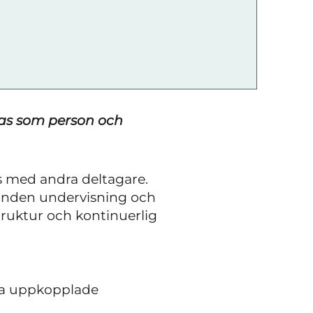
las som person och
s med andra deltagare.
sbunden undervisning och
truktur och kontinuerlig
lla uppkopplade