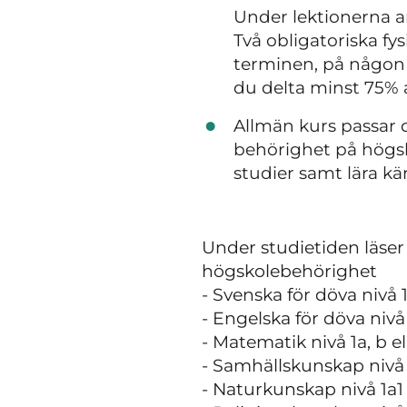
Under lektionerna a
Två obligatoriska fy
terminen, på någon a
du delta minst 75% a
Allmän kurs passar d
behörighet på högs
studier samt lära k
Under studietiden läse
högskolebehörighet
- Svenska för döva nivå 1
- Engelska för döva nivå
- Matematik nivå 1a, b el
- Samhällskunskap nivå 
- Naturkunskap nivå 1a1