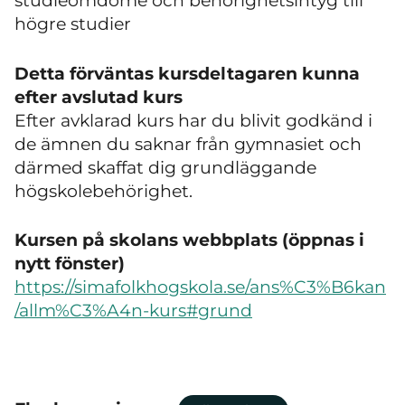
studieomdöme och behörighetsintyg till
högre studier
Detta förväntas kursdeltagaren kunna
efter avslutad kurs
Efter avklarad kurs har du blivit godkänd i
de ämnen du saknar från gymnasiet och
därmed skaffat dig grundläggande
högskolebehörighet.
Kursen på skolans webbplats (öppnas i
nytt fönster)
https://simafolkhogskola.se/ans%C3%B6kan
/allm%C3%A4n-kurs#grund