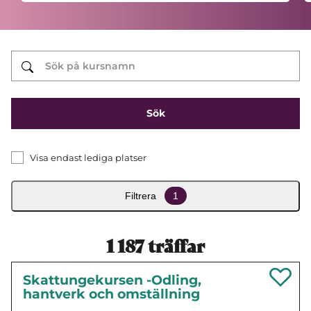
Visa endast lediga platser
Filtrera
1
1 187
träffar
Skattungekursen -Odling,
hantverk och omställning