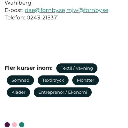
Wahlberg,
E-post:
dae@fornby.se
mjw@fornby.se
Telefon: 0243-215371
Fler kurser inom:
Textil / Vävning
Sömnad
Textiltryck
Mönster
Kläder
Entreprenör / Ekonomi