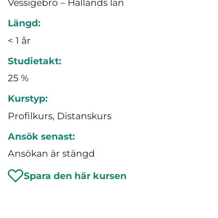
Vessigebro – Hallands län
Längd:
< 1 år
Studietakt:
25 %
Kurstyp:
Profilkurs, Distanskurs
Ansök senast:
Ansökan är stängd
Spara den här kursen