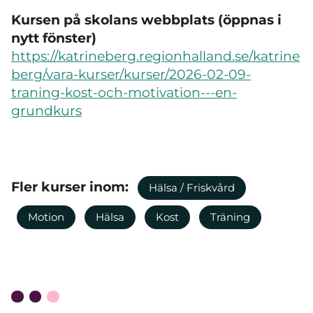
Kursen på skolans webbplats (öppnas i
nytt fönster)
https://katrineberg.regionhalland.se/katrine
berg/vara-kurser/kurser/2026-02-09-
traning-kost-och-motivation---en-
grundkurs
Fler kurser inom:
Hälsa / Friskvård
Motion
Hälsa
Kost
Träning