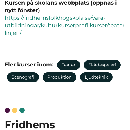
Kursen på skolans webbplats (öppnas i
nytt fönster)
https://fridhemsfolkhogskola.se/vara-
utbildningar/kulturkurserprofilkurser/teater
linjen/
Fler kurser inom:
Teater
Skådespeleri
Scenografi
Produktion
Ljudteknik
Fridhems