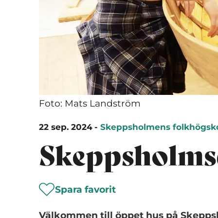
Foto: Mats Landström
22 sep. 2024
-
Skeppsholmens folkhögsk
Skeppsholms
Spara favorit
Välkommen till öppet hus på Skeppsho