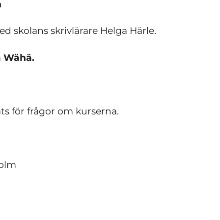
n
d skolans skrivlärare Helga Härle.
a Wähä.
ts för frågor om kurserna.
holm