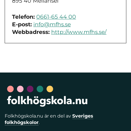
895 40 Mellansel
Telefon:
0661-65 44 00
E-post:
info@mfhs.se
Webbadress:
http://www.mfhs.se/
Folkhögskola.nu är en del av
Sveriges
folkhögskolor
.