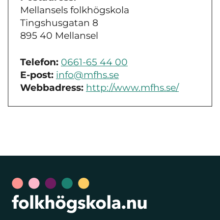
Mellansels folkhögskola
Tingshusgatan 8
895 40 Mellansel
Telefon:
0661-65 44 00
E-post:
info@mfhs.se
Webbadress:
http://www.mfhs.se/