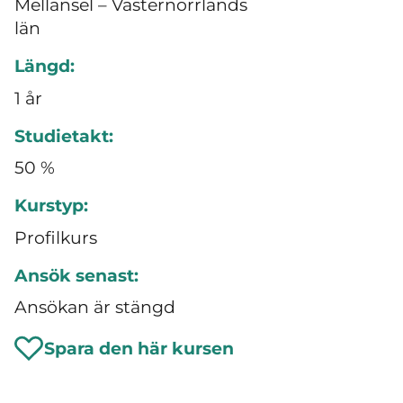
Mellansel – Västernorrlands
län
Längd:
1 år
Studietakt:
50 %
Kurstyp:
Profilkurs
Ansök senast:
Ansökan är stängd
Spara den här kursen